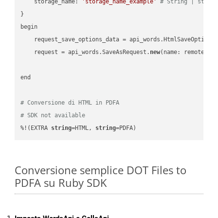
    storage_name: 
'storage_name_example'
# String | stora
}

begin

    request_save_options_data = api_words.HtmlSaveOptions
    request = api_words.SaveAsRequest.
new
(name: remote_nam
end

# Conversione di HTML in PDFA
# SDK not available
%!(EXTRA 
string
=HTML, 
string
=PDFA)
Conversione semplice DOT Files to
PDFA su Ruby SDK