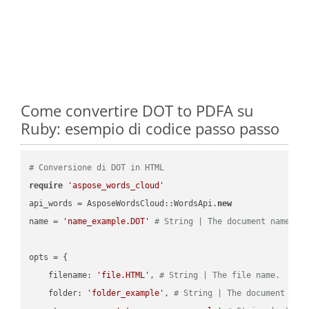
Come convertire DOT to PDFA su
Ruby: esempio di codice passo passo
# Conversione di DOT in HTML
require
'aspose_words_cloud'
api_words = AsposeWordsCloud::WordsApi.
new
name = 
'name_example.DOT'
# String | The document name.
opts = { 

    filename: 
'file.HTML'
, 
# String | The file name.
    folder: 
'folder_example'
, 
# String | The document fol