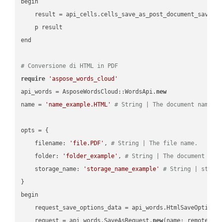
begin

    result = api_cells.cells_save_as_post_document_save_a
    p result

end

# Conversione di HTML in PDF
require
'aspose_words_cloud'
api_words = AsposeWordsCloud::WordsApi.
new
name = 
'name_example.HTML'
# String | The document name.
opts = { 

    filename: 
'file.PDF'
, 
# String | The file name.
    folder: 
'folder_example'
, 
# String | The document fol
    storage_name: 
'storage_name_example'
# String | stora
}

begin

    request_save_options_data = api_words.HtmlSaveOptions
    request = api_words.SaveAsRequest.
new
(name: remote_nam