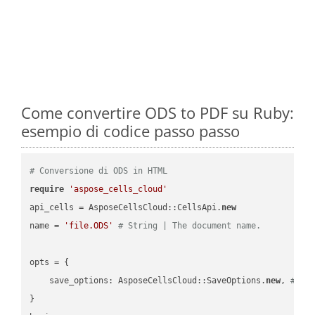
Come convertire ODS to PDF su Ruby:
esempio di codice passo passo
# Conversione di ODS in HTML
require
'aspose_cells_cloud'
api_cells = AsposeCellsCloud::CellsApi.
new
name = 
'file.ODS'
# String | The document name.
opts = { 

    save_options: AsposeCellsCloud::SaveOptions.
new
, 
# Sa
}
