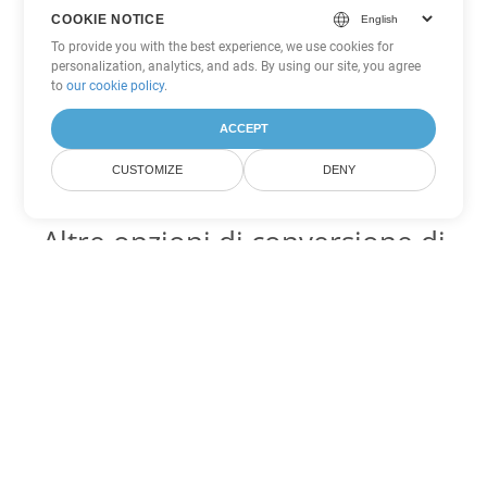
COOKIE NOTICE
To provide you with the best experience, we use cookies for
personalization, analytics, and ads. By using our site, you agree
to
our cookie policy
.
ACCEPT
CUSTOMIZE
DENY
Altre opzioni di conversione di
Excel
Converti ODS in DOC
DOC:
Microsoft Word Binary Format
Converti ODS in DOT
DOT:
Microsoft Word Template Files