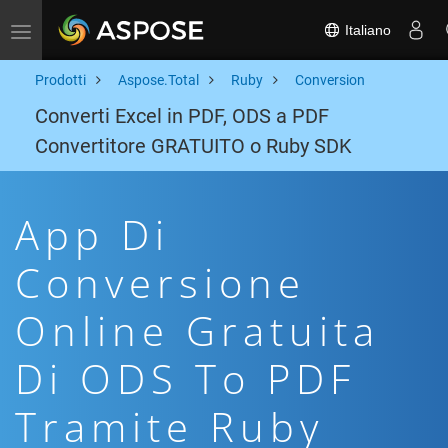
Italiano
Toggle navigation
Prodotti
Aspose.Total
Ruby
Conversion
Converti Excel in PDF, ODS a PDF
Convertitore GRATUITO o Ruby SDK
App Di
Conversione
Online Gratuita
Di ODS To PDF
Tramite Ruby