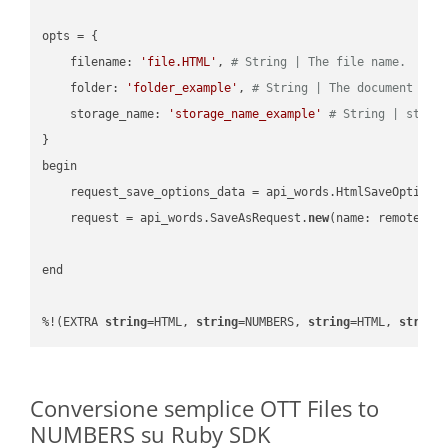
opts = { 

    filename: 
'file.HTML'
, 
# String | The file name.
    folder: 
'folder_example'
, 
# String | The document fol
    storage_name: 
'storage_name_example'
# String | stora
}

begin

    request_save_options_data = api_words.HtmlSaveOptions
    request = api_words.SaveAsRequest.
new
(name: remote_nam
end

%!(EXTRA 
string
=HTML, 
string
=NUMBERS, 
string
=HTML, 
string
Conversione semplice OTT Files to
NUMBERS su Ruby SDK