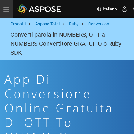
Italiano
Toggle navigation
Prodotti
Aspose.Total
Ruby
Conversion
Converti parola in NUMBERS, OTT a
NUMBERS Convertitore GRATUITO o Ruby
SDK
App Di
Conversione
Online Gratuita
Di OTT To