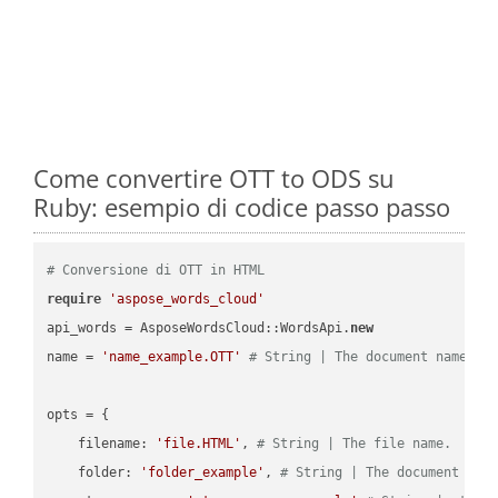
Come convertire OTT to ODS su
Ruby: esempio di codice passo passo
# Conversione di OTT in HTML
require
'aspose_words_cloud'
api_words = AsposeWordsCloud::WordsApi.
new
name = 
'name_example.OTT'
# String | The document name.
opts = { 

    filename: 
'file.HTML'
, 
# String | The file name.
    folder: 
'folder_example'
, 
# String | The document fol