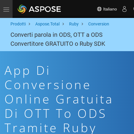
Italiano
Toggle navigation
Prodotti
Aspose.Total
Ruby
Conversion
Converti parola in ODS, OTT a ODS
Convertitore GRATUITO o Ruby SDK
App Di
Conversione
Online Gratuita
Di OTT To ODS
Tramite Ruby