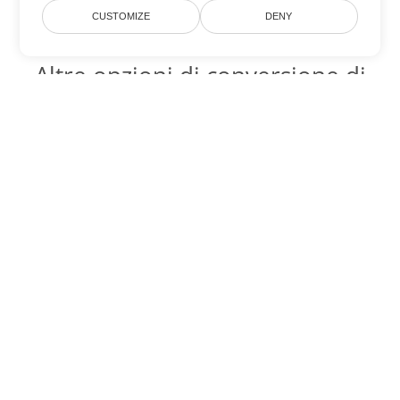
CUSTOMIZE
DENY
Altre opzioni di conversione di
Word
Converti OTT in DOC
DOC:
Microsoft Word Binary Format
Converti OTT in DOT
DOT:
Microsoft Word Template Files
Converti OTT in DOCX
DOCX:
Office 2007+ Word Document
Converti OTT in DOCM
DOCM:
Microsoft Word 2007 Marco File