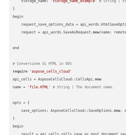
    storage_name: 
'storage_name_example'
# String | stora
}

begin

    request_save_options_data = api_words.HtmlSaveOptions
    request = api_words.SaveAsRequest.
new
(name: remote_nam
end

# Conversione di HTML in ODS
require
'aspose_cells_cloud'
api_cells = AsposeCellsCloud::CellsApi.
new
name = 
'file.HTML'
# String | The document name.
opts = { 

    save_options: AsposeCellsCloud::SaveOptions.
new
, 
# Sa
}

begin

    result = api_cells.cells_save_as_post_document_save_a