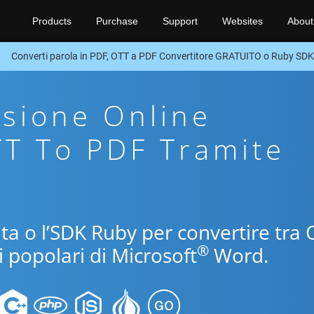
Products
Purchase
Support
Websites
About
Converti parola in PDF, OTT a PDF Convertitore GRATUITO o Ruby SDK
sione Online
TT To PDF Tramite
uita o l’SDK Ruby per convertire tra
®
i popolari di Microsoft
Word.