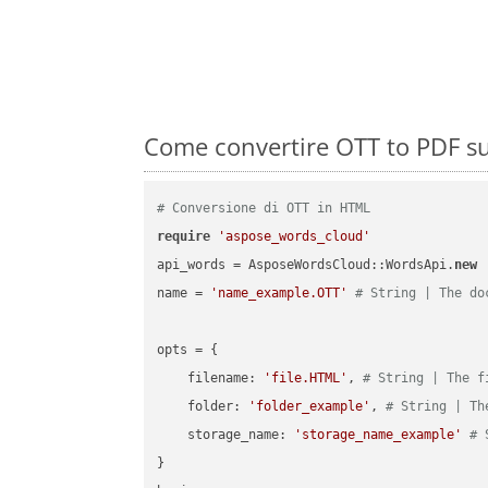
Come convertire OTT to PDF su
# Conversione di OTT in HTML
require
'aspose_words_cloud'
api_words = AsposeWordsCloud::WordsApi.
new
name = 
'name_example.OTT'
# String | The do
opts = { 

    filename: 
'file.HTML'
, 
# String | The f
    folder: 
'folder_example'
, 
# String | Th
    storage_name: 
'storage_name_example'
# 
}
