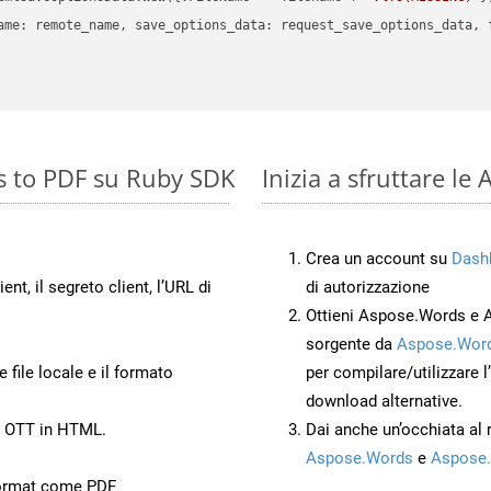
ame: remote_name, save_options_data: request_save_options_data, f
s to PDF su Ruby SDK
Inizia a sfruttare l
Crea un account su
Dash
ient, il segreto client, l’URL di
di autorizzazione
Ottieni Aspose.Words e 
sorgente da
Aspose.Word
 file locale e il formato
per compilare/utilizzare l
download alternative.
o OTT in HTML.
Dai anche un’occhiata al
Aspose.Words
e
Aspose.
ormat come PDF