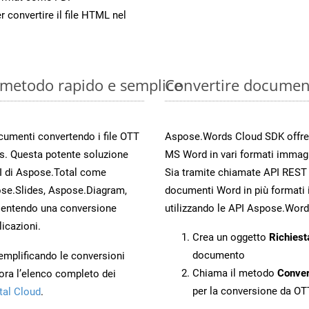
r convertire il file HTML nel
: metodo rapido e semplice
Convertire documen
ocumenti convertendo i file OTT
Aspose.Words Cloud SDK offre me
s. Questa potente soluzione
MS Word in vari formati immag
PI di Aspose.Total come
Sia tramite chiamate API REST d
se.Slides, Aspose.Diagram,
documenti Word in più formati 
entendo una conversione
utilizzando le API Aspose.Word
licazioni.
Crea un oggetto
Richiest
documento
 semplificando le conversioni
Chiama il metodo
Conve
ora l’elenco completo dei
per la conversione da OT
tal Cloud
.