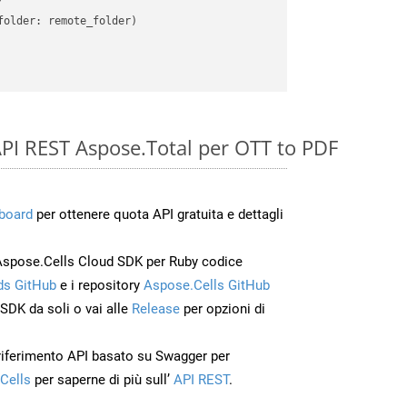
older: remote_folder)   

e API REST Aspose.Total per OTT to PDF
board
per ottenere quota API gratuita e dettagli
Aspose.Cells Cloud SDK per Ruby codice
s GitHub
e i repository
Aspose.Cells GitHub
’SDK da soli o vai alle
Release
per opzioni di
 riferimento API basato su Swagger per
Cells
per saperne di più sull’
API REST
.