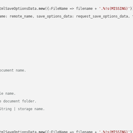
tmlSaveOptionsData.
new
({:FileName => filename + 
'.%!s(MISSING)'
})
ame: remote_name, save_options_data: request_save_options_data, f
ocument name.
le name.
e document folder.
String | storage name.
tmlSaveOptionsData.
new
({:FileName => filename + 
'.%!s(MISSING)'
})