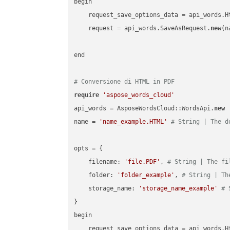
begin

    request_save_options_data = api_words.H
    request = api_words.SaveAsRequest.
new
(n
end

# Conversione di HTML in PDF
require
'aspose_words_cloud'
api_words = AsposeWordsCloud::WordsApi.
new
name = 
'name_example.HTML'
# String | The d
opts = { 

    filename: 
'file.PDF'
, 
# String | The fi
    folder: 
'folder_example'
, 
# String | Th
    storage_name: 
'storage_name_example'
# 
}

begin

    request_save_options_data = api_words.H