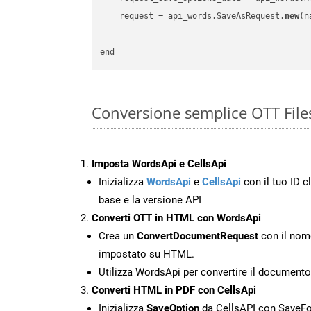
    request = api_words.SaveAsRequest.
new
(n
Conversione semplice OTT File
Imposta WordsApi e CellsApi
Inizializza
WordsApi
e
CellsApi
con il tuo ID cl
base e la versione API
Converti OTT in HTML con WordsApi
Crea un
ConvertDocumentRequest
con il nome
impostato su HTML.
Utilizza WordsApi per convertire il document
Converti HTML in PDF con CellsApi
Inizializza
SaveOption
da CellsAPI con SaveF