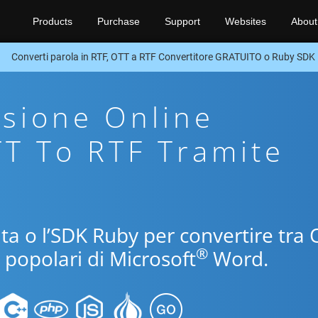
Products
Purchase
Support
Websites
About
Converti parola in RTF, OTT a RTF Convertitore GRATUITO o Ruby SDK
sione Online
TT To RTF Tramite
uita o l’SDK Ruby per convertire tra
®
i popolari di Microsoft
Word.