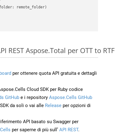
older: remote_folder)   

e API REST Aspose.Total per OTT to RTF
board
per ottenere quota API gratuita e dettagli
Aspose.Cells Cloud SDK per Ruby codice
s GitHub
e i repository
Aspose.Cells GitHub
’SDK da soli o vai alle
Release
per opzioni di
 riferimento API basato su Swagger per
Cells
per saperne di più sull’
API REST
.