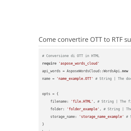
Come convertire OTT to RTF su
# Conversione di OTT in HTML
require
'aspose_words_cloud'
api_words = AsposeWordsCloud::WordsApi.
new
name = 
'name_example.OTT'
# String | The do
opts = { 

    filename: 
'file.HTML'
, 
# String | The f
    folder: 
'folder_example'
, 
# String | Th
    storage_name: 
'storage_name_example'
# 
}
