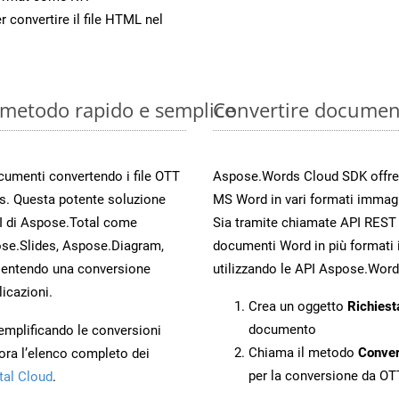
r convertire il file HTML nel
: metodo rapido e semplice
Convertire documen
ocumenti convertendo i file OTT
Aspose.Words Cloud SDK offre me
s. Questa potente soluzione
MS Word in vari formati immagi
PI di Aspose.Total come
Sia tramite chiamate API REST d
se.Slides, Aspose.Diagram,
documenti Word in più formati 
entendo una conversione
utilizzando le API Aspose.Word
licazioni.
Crea un oggetto
Richiest
documento
 semplificando le conversioni
Chiama il metodo
Conve
ora l’elenco completo dei
per la conversione da OT
tal Cloud
.