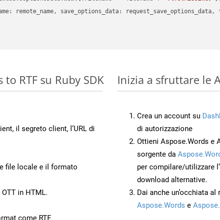
ame: remote_name, save_options_data: request_save_options_data, f
s to RTF su Ruby SDK
Inizia a sfruttare l
Crea un account su
Dash
ient, il segreto client, l’URL di
di autorizzazione
Ottieni Aspose.Words e 
sorgente da
Aspose.Word
 file locale e il formato
per compilare/utilizzare l
download alternative.
o OTT in HTML.
Dai anche un’occhiata al
Aspose.Words
e
Aspose.
ormat come RTF