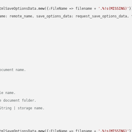
tmlSaveOptionsData.
new
({:FileName => filename + 
'.%!s(MISSING)'
})
ame: remote_name, save_options_data: request_save_options_data, f
ocument name.
le name.
e document folder.
String | storage name.
tmlSaveOptionsData.
new
({:FileName => filename + 
'.%!s(MISSING)'
})