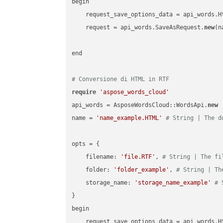
begin

    request_save_options_data = api_words.H
    request = api_words.SaveAsRequest.
new
(n
end

# Conversione di HTML in RTF
require
'aspose_words_cloud'
api_words = AsposeWordsCloud::WordsApi.
new
name = 
'name_example.HTML'
# String | The d
opts = { 

    filename: 
'file.RTF'
, 
# String | The fi
    folder: 
'folder_example'
, 
# String | Th
    storage_name: 
'storage_name_example'
# 
}

begin

    request_save_options_data = api_words.H