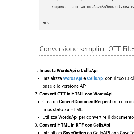
    request = api_words.SaveAsRequest.
new
(n
Conversione semplice OTT File
Imposta WordsApi e CellsApi
Inizializza
WordsApi
e
CellsApi
con il tuo ID cl
base e la versione API
Converti OTT in HTML con WordsApi
Crea un
ConvertDocumentRequest
con il nome
impostato su HTML.
Utilizza WordsApi per convertire il document
Converti HTML in RTF con CellsApi
Inizializza
SaveOption
da CellsAPI con SaveF