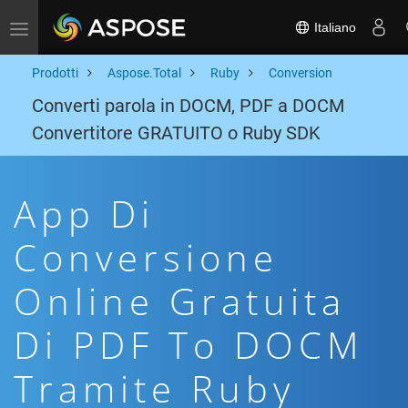
Italiano
Toggle navigation
Prodotti
Aspose.Total
Ruby
Conversion
Converti parola in DOCM, PDF a DOCM
Convertitore GRATUITO o Ruby SDK
App Di
Conversione
Online Gratuita
Di PDF To DOCM
Tramite Ruby