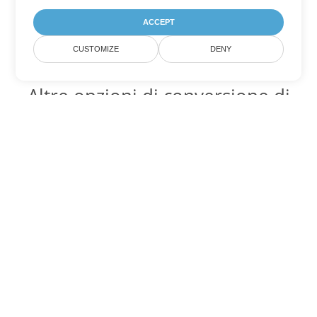
ACCEPT
CUSTOMIZE
DENY
Altre opzioni di conversione di
Word
Converti PDF in DOC
DOC:
Microsoft Word Binary Format
Converti PDF in DOT
DOT:
Microsoft Word Template Files
Converti PDF in DOCX
DOCX:
Office 2007+ Word Document