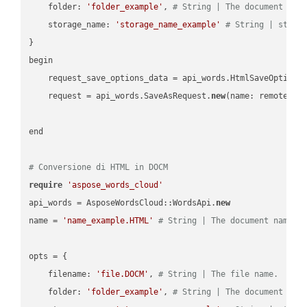
    folder: 
'folder_example'
, 
# String | The document fol
    storage_name: 
'storage_name_example'
# String | stora
}

begin

    request_save_options_data = api_words.HtmlSaveOptions
    request = api_words.SaveAsRequest.
new
(name: remote_nam
end

# Conversione di HTML in DOCM
require
'aspose_words_cloud'
api_words = AsposeWordsCloud::WordsApi.
new
name = 
'name_example.HTML'
# String | The document name.
opts = { 

    filename: 
'file.DOCM'
, 
# String | The file name.
    folder: 
'folder_example'
, 
# String | The document fol