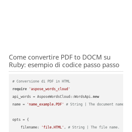
Come convertire PDF to DOCM su
Ruby: esempio di codice passo passo
# Conversione di PDF in HTML
require
'aspose_words_cloud'
api_words = AsposeWordsCloud::WordsApi.
new
name = 
'name_example.PDF'
# String | The document name.
opts = { 

    filename: 
'file.HTML'
, 
# String | The file name.