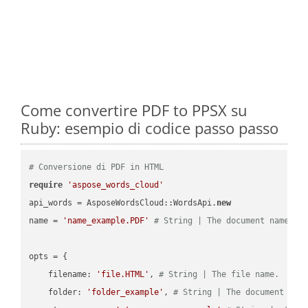
Come convertire PDF to PPSX su
Ruby: esempio di codice passo passo
# Conversione di PDF in HTML
require
'aspose_words_cloud'
api_words = AsposeWordsCloud::WordsApi.
new
name = 
'name_example.PDF'
# String | The document name.
opts = { 

    filename: 
'file.HTML'
, 
# String | The file name.
    folder: 
'folder_example'
, 
# String | The document fol