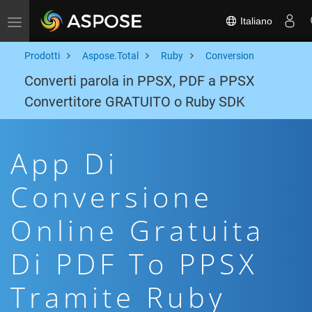
Italiano
Toggle navigation
Prodotti
Aspose.Total
Ruby
Conversion
Converti parola in PPSX, PDF a PPSX
Convertitore GRATUITO o Ruby SDK
App Di
Conversione
Online Gratuita
Di PDF To PPSX
Tramite Ruby