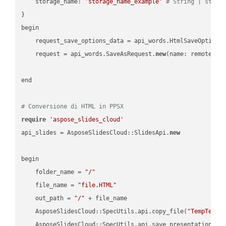
    storage_name: 
'storage_name_example'
# String | stora
}

begin

    request_save_options_data = api_words.HtmlSaveOptions
    request = api_words.SaveAsRequest.
new
(name: remote_nam
end

# Conversione di HTML in PPSX
require
'aspose_slides_cloud'
api_slides = AsposeSlidesCloud::SlidesApi.
new
begin

    folder_name = 
"/"
    file_name = 
"file.HTML"
    out_path = 
"/"
 + file_name

    AsposeSlidesCloud::SpecUtils.api.copy_file(
"TempTests
    AsposeSlidesCloud::SpecUtils.api.save_presentation(fi