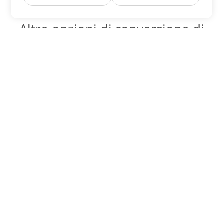
Altre opzioni di conversione di
Word
Converti PDF in DOC
DOC:
Microsoft Word Binary Format
Converti PDF in DOT
DOT:
Microsoft Word Template Files
Converti PDF in DOCX
DOCX:
Office 2007+ Word Document
Converti PDF in DOCM
DOCM:
Microsoft Word 2007 Marco File