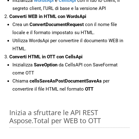
Inizializza
WordsApi
e
CellsApi
con il tuo ID client, il
segreto client, l’URL di base e la versione API
Converti WEB in HTML con WordsApi
Crea un
ConvertDocumentRequest
con il nome file
locale e il formato impostato su HTML.
Utilizza WordsApi per convertire il documento WEB in
HTML.
Converti HTML in OTT con CellsApi
Inizializza
SaveOption
da CellsAPI con SaveFormat
come OTT
Chiama
cellsSaveAsPostDocumentSaveAs
per
convertire il file HTML nel formato
OTT
Inizia a sfruttare le API REST
Aspose.Total per WEB to OTT