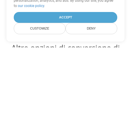
personalization, analytics, and ads. By using our site, you agree
to
our cookie policy
.
ACCEPT
CUSTOMIZE
DENY
Altre opzioni di conversione di
PDF
Converti WEB in DOC
DOC:
Microsoft Word Binary Format
Converti WEB in DOT
DOT:
Microsoft Word Template Files
Converti WEB in DOCX
DOCX:
Office 2007+ Word Document