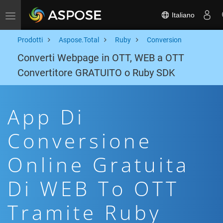
Italiano
Toggle navigation
Prodotti
Aspose.Total
Ruby
Conversion
Converti Webpage in OTT, WEB a OTT
Convertitore GRATUITO o Ruby SDK
App Di
Conversione
Online Gratuita
Di WEB To OTT
Tramite Ruby