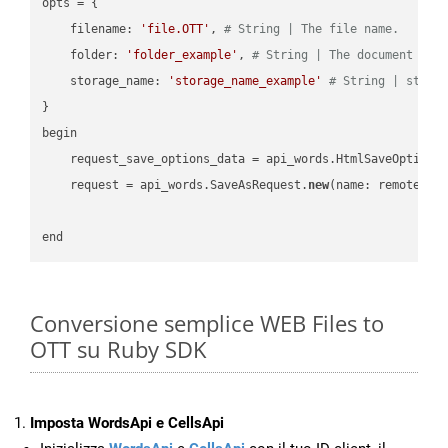
opts = { 

    filename: 
'file.OTT'
, 
# String | The file name.
    folder: 
'folder_example'
, 
# String | The document fol
    storage_name: 
'storage_name_example'
# String | stora
}

begin

    request_save_options_data = api_words.HtmlSaveOptions
    request = api_words.SaveAsRequest.
new
(name: remote_nam
Conversione semplice WEB Files to
OTT su Ruby SDK
Imposta WordsApi e CellsApi