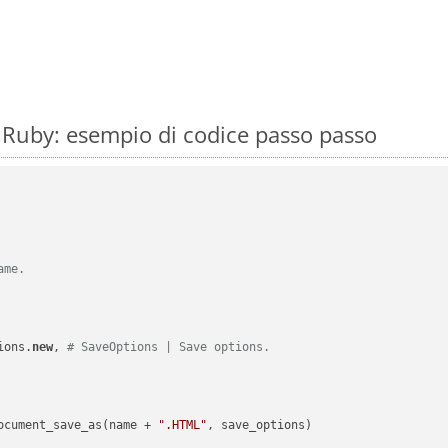
 Ruby: esempio di codice passo passo
ame.
ions.
new
, 
# SaveOptions | Save options.
ocument_save_as(name + 
".HTML"
, save_options)
