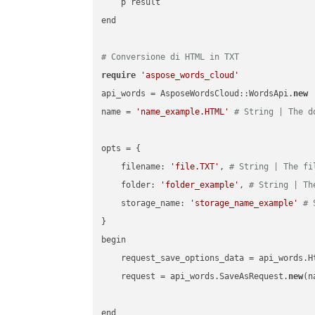
    p result

end

# Conversione di HTML in TXT
require
'aspose_words_cloud'
api_words = AsposeWordsCloud::WordsApi.
new
name = 
'name_example.HTML'
# String | The d
opts = { 

    filename: 
'file.TXT'
, 
# String | The fi
    folder: 
'folder_example'
, 
# String | Th
    storage_name: 
'storage_name_example'
# 
}

begin

    request_save_options_data = api_words.H
    request = api_words.SaveAsRequest.
new
(n