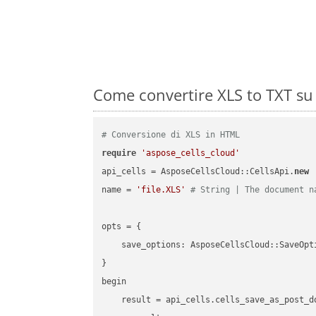
Come convertire XLS to TXT su
# Conversione di XLS in HTML
require
'aspose_cells_cloud'
api_cells = AsposeCellsCloud::CellsApi.
new
name = 
'file.XLS'
# String | The document n
opts = { 

    save_options: AsposeCellsCloud::SaveOpt
}

begin

    result = api_cells.cells_save_as_post_d