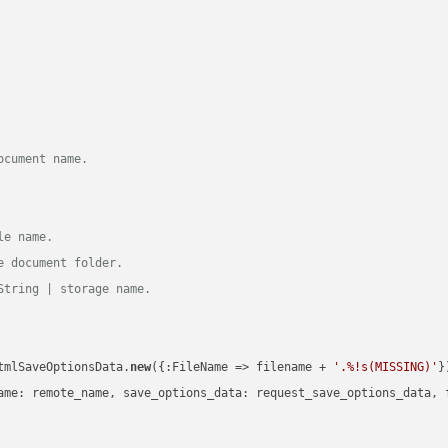
ocument name.
le name.
e document folder.
String | storage name.
tmlSaveOptionsData.
new
({:FileName => filename + 
'.%!s(MISSING)'
})
ame: remote_name, save_options_data: request_save_options_data, f