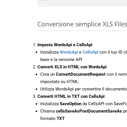
Conversione semplice XLS File
Imposta WordsApi e CellsApi
Inizializza
WordsApi
e
CellsApi
con il tuo ID cl
base e la versione API
Converti XLS in HTML con WordsApi
Crea un
ConvertDocumentRequest
con il nome
impostato su HTML.
Utilizza WordsApi per convertire il document
Converti HTML in TXT con CellsApi
Inizializza
SaveOption
da CellsAPI con SaveF
Chiama
cellsSaveAsPostDocumentSaveAs
pe
formato
TXT