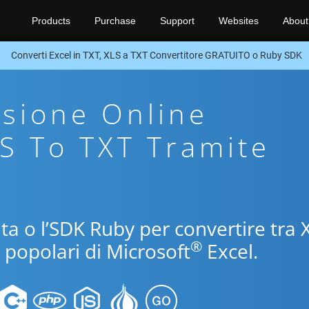
Products
Purchase
Support
Websites
About
Converti Excel in TXT, XLS a TXT Convertitore GRATUITO o Ruby SDK
sione Online
LS To TXT Tramite
uita o l’SDK Ruby per convertire tra 
®
i popolari di Microsoft
Excel.