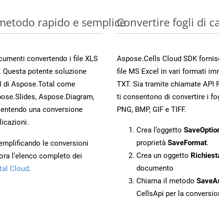
: metodo rapido e semplice
Convertire fogli di 
ocumenti convertendo i file XLS
Aspose.Cells Cloud SDK fornisce
. Questa potente soluzione
file MS Excel in vari formati im
PI di Aspose.Total come
TXT. Sia tramite chiamate API 
ose.Slides, Aspose.Diagram,
ti consentono di convertire i fo
entendo una conversione
PNG, BMP, GIF e TIFF.
licazioni.
Crea l’oggetto
SaveOptio
proprietà
SaveFormat
.
 semplificando le conversioni
Crea un oggetto
Richiest
ora l’elenco completo dei
documento
tal Cloud
.
Chiama il metodo
SaveA
CellsApi per la conversi