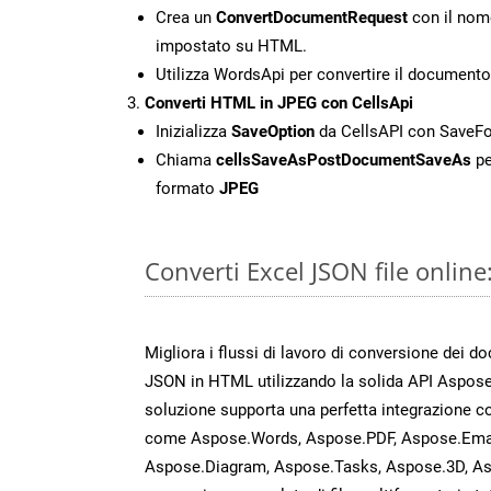
Crea un
ConvertDocumentRequest
con il nome
impostato su HTML.
Utilizza WordsApi per convertire il documen
Converti HTML in JPEG con CellsApi
Inizializza
SaveOption
da CellsAPI con SaveF
Chiama
cellsSaveAsPostDocumentSaveAs
pe
formato
JPEG
Converti Excel JSON file onlin
Migliora i flussi di lavoro di conversione dei d
JSON in HTML utilizzando la solida API Aspose
soluzione supporta una perfetta integrazione co
come Aspose.Words, Aspose.PDF, Aspose.Email
Aspose.Diagram, Aspose.Tasks, Aspose.3D, A