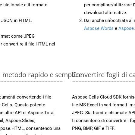
 file locale e il formato
per compilare/utilizzare l
download alternative.
to JSON in HTML.
Dai anche un’occhiata al
Aspose.Words
e
Aspose.
ormat come JPEG
r convertire il file HTML nel
e: metodo rapido e semplice
Convertire fogli di 
ocumenti convertendo i file
Aspose.Cells Cloud SDK fornisce
.Cells. Questa potente
file MS Excel in vari formati im
n altre API di Aspose.Total
JPEG. Sia tramite chiamate API
, Aspose.Slides,
ti consentono di convertire i fo
spose.HTML, consentendo una
PNG, BMP, GIF e TIFF.