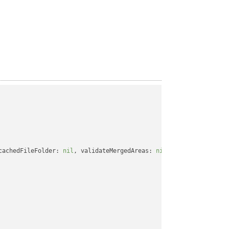
cachedFileFolder: 
nil
, validateMergedAreas: 
nil
, refreshChartCac