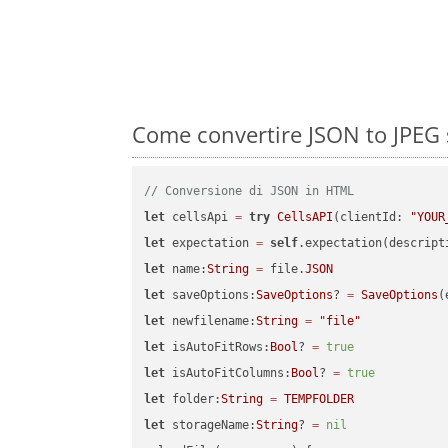
Come convertire JSON to JPEG 
// Conversione di JSON in HTML
let
 cellsApi 
=
try
CellsAPI
(clientId: 
"YOUR
let
 expectation 
=
self
.expectation(descript
let
 name:
String
=
 file.
JSON
let
 saveOptions:
SaveOptions
? 
=
SaveOptions
(
let
 newfilename:
String
=
"file"
let
 isAutoFitRows:
Bool
? 
=
true
let
 isAutoFitColumns:
Bool
? 
=
true
let
 folder:
String
=
TEMPFOLDER
let
 storageName:
String
? 
=
nil