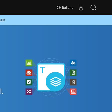
Italiano
 SDK
e
l.