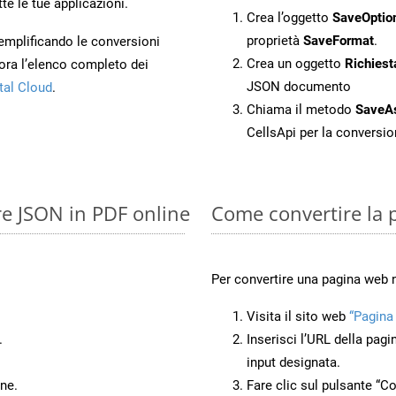
te le tue applicazioni.
Crea l’oggetto
SaveOptio
proprietà
SaveFormat
.
 semplificando le conversioni
Crea un oggetto
Richiest
ora l’elenco completo dei
JSON documento
tal Cloud
.
Chiama il metodo
SaveA
CellsApi per la conversi
re JSON in PDF online
Come convertire la 
Per convertire una pagina web 
Visita il sito web
“Pagina
.
Inserisci l’URL della pagi
input designata.
ne.
Fare clic sul pulsante “Co