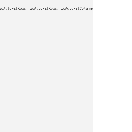
isAutoFitRows: isAutoFitRows, isAutoFitColumns: isAutoFitColumns,