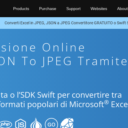
Products
Purchase
Support
Websites
About
Converti Excel in JPEG, JSON a JPEG Convertitore GRATUITO o Swift
sione Online
SON To JPEG Tramit
ita o l’SDK Swift per convertire tra
®
formati popolari di Microsoft
Exce