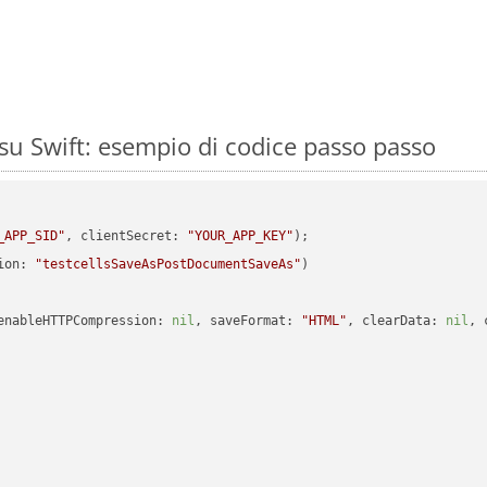
su Swift: esempio di codice passo passo
_APP_SID"
, clientSecret: 
"YOUR_APP_KEY"
ion: 
"testcellsSaveAsPostDocumentSaveAs"
enableHTTPCompression: 
nil
, saveFormat: 
"HTML"
, clearData: 
nil
, 