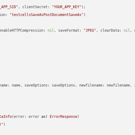
_APP_SID"
, clientSecret: 
"YOUR_APP_KEY"
ion: 
"testcellsSaveAsPostDocumentSaveAs"
enableHTTPCompression: 
nil
, saveFormat: 
"JPEG"
, clearData: 
nil
, 
name: name, saveOptions: saveOptions, newfilename: newfilename, 
taInfo
(error: error 
as!
ErrorResponse
)

)
"
)
