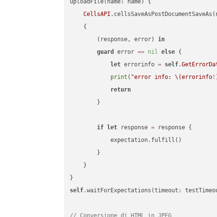
uploadFile(name: name) {

CellsAPI
.cellsSaveAsPostDocumentSaveAs(
    {

        (response, error) 
in
guard
 error 
==
nil
else
 {

let
 errorinfo 
=
self
.
GetErrorDa
print
(
"error info: 
\(errorinfo
!
return
        }

if
let
 response 
=
 response {

            expectation.fulfill()

        }

    }

self
.waitForExpectations(timeout: testTimeo
// Conversione di HTML in JPEG