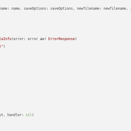
name: name, saveOptions: saveOptions, newfilename: newfilename, 
taInfo
(error: error 
as!
ErrorResponse
)

)
"
)

ut, handler: 
nil
)
