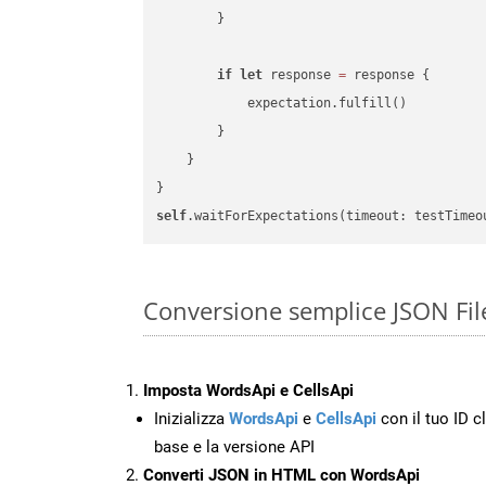
        }

if
let
 response 
=
 response {

            expectation.fulfill()

        }

    }

self
.waitForExpectations(timeout: testTimeo
Conversione semplice JSON File
Imposta WordsApi e CellsApi
Inizializza
WordsApi
e
CellsApi
con il tuo ID cl
base e la versione API
Converti JSON in HTML con WordsApi