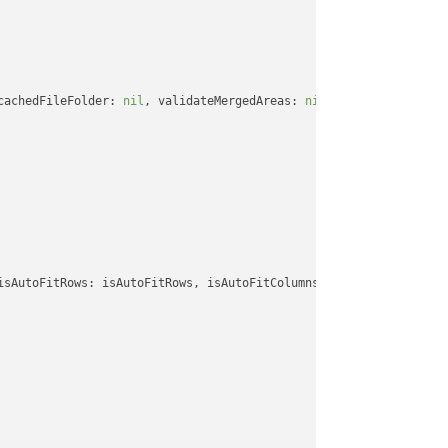
cachedFileFolder: 
nil
, validateMergedAreas: 
nil
, refreshChartCac
isAutoFitRows: isAutoFitRows, isAutoFitColumns: isAutoFitColumns,