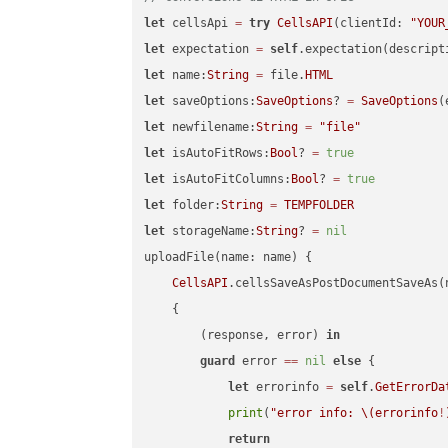
let
 cellsApi 
=
try
CellsAPI
(clientId: 
"YOUR
let
 expectation 
=
self
.expectation(descript
let
 name:
String
=
 file.
HTML
let
 saveOptions:
SaveOptions
? 
=
SaveOptions
(
let
 newfilename:
String
=
"file"
let
 isAutoFitRows:
Bool
? 
=
true
let
 isAutoFitColumns:
Bool
? 
=
true
let
 folder:
String
=
TEMPFOLDER
let
 storageName:
String
? 
=
nil
uploadFile(name: name) {

CellsAPI
.cellsSaveAsPostDocumentSaveAs(
    {

        (response, error) 
in
guard
 error 
==
nil
else
 {

let
 errorinfo 
=
self
.
GetErrorDa
print
(
"error info: 
\(errorinfo
!
return