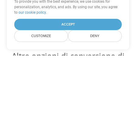
To provide you with the best experience, we use cookies for
personalization, analytics, and ads. By using our site, you agree
to
our cookie policy
.
ACCEPT
CUSTOMIZE
DENY
Altre opzioni di conversione di
Excel
Converti JSON in DOC
DOC:
Microsoft Word Binary Format
Converti JSON in DOT
DOT:
Microsoft Word Template Files
Converti JSON in DOCX