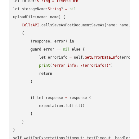
let
 folder:
String
=
TEMPFOLDER
let
 storageName:
String
? 
=
nil
uploadFile(name: name) {

CellsAPI
.cellsSaveAsPostDocumentSaveAs(name: name, sav
    {

        (response, error) 
in
guard
 error 
==
nil
else
 {

let
 errorinfo 
=
self
.
GetErrorDataInfo
(error: 
print
(
"error info: 
\(errorinfo
!
)
"
)

return
        }

if
let
 response 
=
 response {

            expectation.fulfill()

        }

    }

self
.waitForExpectations(timeout: testTimeout, handler: 
n