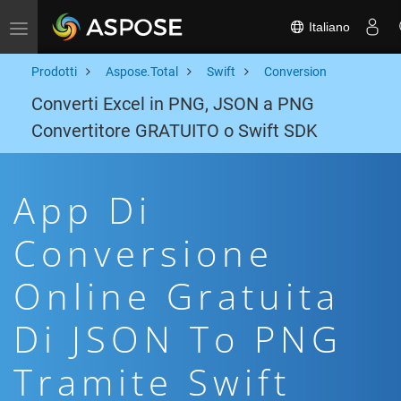
Italiano
Toggle navigation
Prodotti
Aspose.Total
Swift
Conversion
Converti Excel in PNG, JSON a PNG
Convertitore GRATUITO o Swift SDK
App Di
Conversione
Online Gratuita
Di JSON To PNG
Tramite Swift