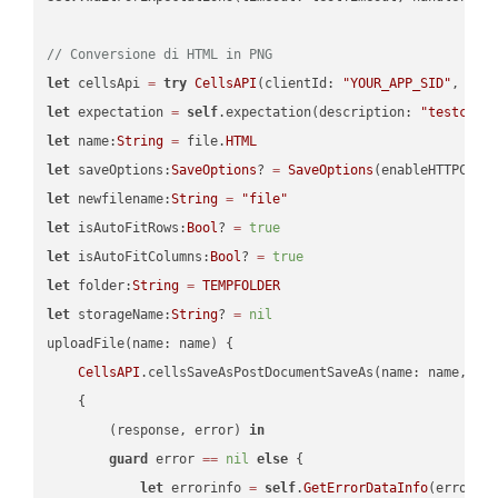
// Conversione di HTML in PNG
let
 cellsApi 
=
try
CellsAPI
(clientId: 
"YOUR_APP_SID"
, cli
let
 expectation 
=
self
.expectation(description: 
"testcell
let
 name:
String
=
 file.
HTML
let
 saveOptions:
SaveOptions
? 
=
SaveOptions
(enableHTTPComp
let
 newfilename:
String
=
"file"
let
 isAutoFitRows:
Bool
? 
=
true
let
 isAutoFitColumns:
Bool
? 
=
true
let
 folder:
String
=
TEMPFOLDER
let
 storageName:
String
? 
=
nil
uploadFile(name: name) {

CellsAPI
.cellsSaveAsPostDocumentSaveAs(name: name, sav
    {

        (response, error) 
in
guard
 error 
==
nil
else
 {

let
 errorinfo 
=
self
.
GetErrorDataInfo
(error: 