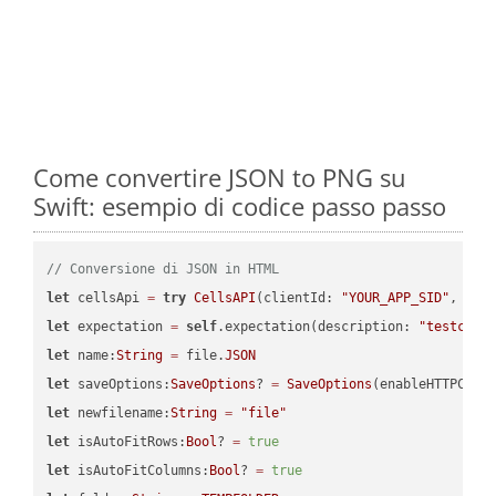
Come convertire JSON to PNG su
Swift: esempio di codice passo passo
// Conversione di JSON in HTML
let
 cellsApi 
=
try
CellsAPI
(clientId: 
"YOUR_APP_SID"
, cli
let
 expectation 
=
self
.expectation(description: 
"testcell
let
 name:
String
=
 file.
JSON
let
 saveOptions:
SaveOptions
? 
=
SaveOptions
(enableHTTPComp
let
 newfilename:
String
=
"file"
let
 isAutoFitRows:
Bool
? 
=
true
let
 isAutoFitColumns:
Bool
? 
=
true