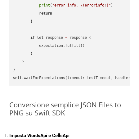
print
(
"error info: 
\(errorinfo
!
)
"
)

return
        }

if
let
 response 
=
 response {

            expectation.fulfill()

        }

    }

self
.waitForExpectations(timeout: testTimeout, handler: 
n
Conversione semplice JSON Files to
PNG su Swift SDK
Imposta WordsApi e CellsApi