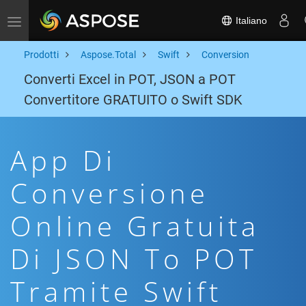
Italiano
Toggle navigation
Prodotti
Aspose.Total
Swift
Conversion
Converti Excel in POT, JSON a POT
Convertitore GRATUITO o Swift SDK
App Di
Conversione
Online Gratuita
Di JSON To POT
Tramite Swift