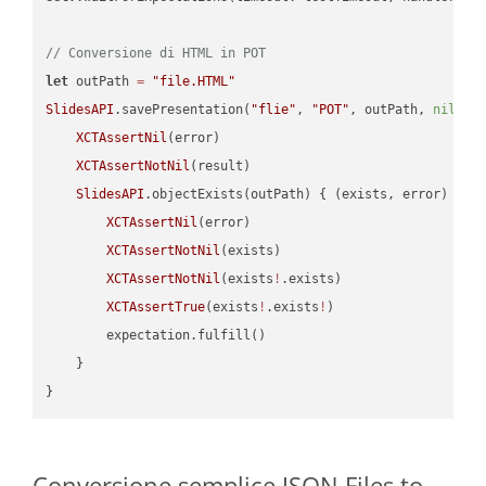
// Conversione di HTML in POT
let
 outPath 
=
"file.HTML"
SlidesAPI
.savePresentation(
"flie"
, 
"POT"
, outPath, 
nil
, 
"
XCTAssertNil
(error)

XCTAssertNotNil
(result)

SlidesAPI
.objectExists(outPath) { (exists, error) -> 
XCTAssertNil
(error)

XCTAssertNotNil
(exists)

XCTAssertNotNil
(exists
!
.exists)

XCTAssertTrue
(exists
!
.exists
!
)

        expectation.fulfill()

    }

Conversione semplice JSON Files to