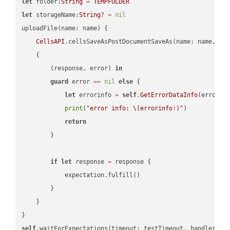
let
 folder:
String
=
TEMPFOLDER
let
 storageName:
String
? 
=
nil
uploadFile(name: name) {

CellsAPI
.cellsSaveAsPostDocumentSaveAs(name: name, sav
    {

        (response, error) 
in
guard
 error 
==
nil
else
 {

let
 errorinfo 
=
self
.
GetErrorDataInfo
(error: 
print
(
"error info: 
\(errorinfo
!
)
"
)

return
        }

if
let
 response 
=
 response {

            expectation.fulfill()

        }

    }

self
.waitForExpectations(timeout: testTimeout, handler: 
n