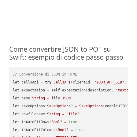
Come convertire JSON to POT su
Swift: esempio di codice passo passo
// Conversione di JSON in HTML
let
 cellsApi 
=
try
CellsAPI
(clientId: 
"YOUR_APP_SID"
, cli
let
 expectation 
=
self
.expectation(description: 
"testcell
let
 name:
String
=
 file.
JSON
let
 saveOptions:
SaveOptions
? 
=
SaveOptions
(enableHTTPComp
let
 newfilename:
String
=
"file"
let
 isAutoFitRows:
Bool
? 
=
true
let
 isAutoFitColumns:
Bool
? 
=
true