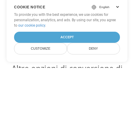
COOKIE NOTICE
To provide you with the best experience, we use cookies for
personalization, analytics, and ads. By using our site, you agree
to
our cookie policy
.
ACCEPT
CUSTOMIZE
DENY
Altre opzioni di conversione di
Excel
Converti JSON in DOC
DOC:
Microsoft Word Binary Format
Converti JSON in DOT
DOT:
Microsoft Word Template Files