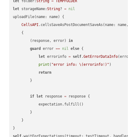
let
 folder:
String
=
TEMPFOLDER
let
 storageName:
String
? 
=
nil
uploadFile(name: name) {

CellsAPI
.cellsSaveAsPostDocumentSaveAs(name: name, sav
    {

        (response, error) 
in
guard
 error 
==
nil
else
 {

let
 errorinfo 
=
self
.
GetErrorDataInfo
(error: 
print
(
"error info: 
\(errorinfo
!
)
"
)

return
        }

if
let
 response 
=
 response {

            expectation.fulfill()

        }

    }

self
.waitForExpectations(timeout: testTimeout, handler: 
n