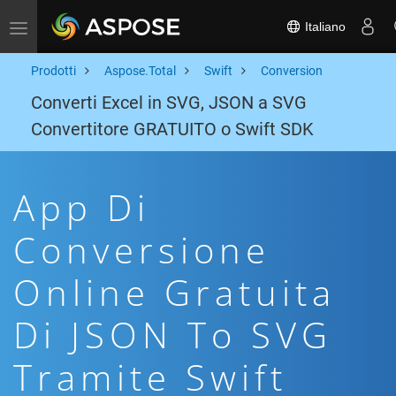
Italiano
Toggle navigation
Prodotti
Aspose.Total
Swift
Conversion
Converti Excel in SVG, JSON a SVG
Convertitore GRATUITO o Swift SDK
App Di
Conversione
Online Gratuita
Di JSON To SVG
Tramite Swift