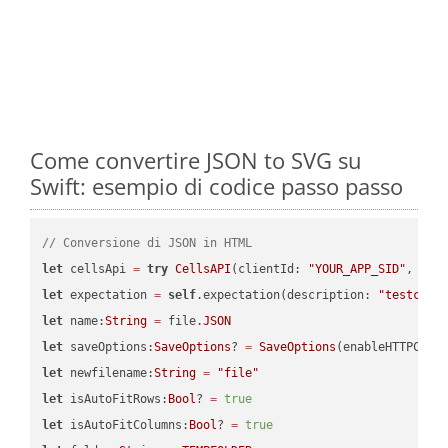
Come convertire JSON to SVG su
Swift: esempio di codice passo passo
// Conversione di JSON in HTML
let
 cellsApi 
=
try
CellsAPI
(clientId: 
"YOUR_APP_SID"
, cli
let
 expectation 
=
self
.expectation(description: 
"testcell
let
 name:
String
=
 file.
JSON
let
 saveOptions:
SaveOptions
? 
=
SaveOptions
(enableHTTPComp
let
 newfilename:
String
=
"file"
let
 isAutoFitRows:
Bool
? 
=
true
let
 isAutoFitColumns:
Bool
? 
=
true