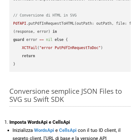
// Conversione di HTML in SVG
PdfAPI
.putPdfInRequestToHTML(outPath: outPath, file: file
(response, error) 
in
guard
 error 
==
nil
else
 {

XCTFail
(
"error PutPdfInRequestToDoc"
)

return
Conversione semplice JSON Files to
SVG su Swift SDK
Imposta WordsApi e CellsApi
Inizializza
WordsApi
e
CellsApi
con il tuo ID client, il
segreto client, l’URL di base e la versione API