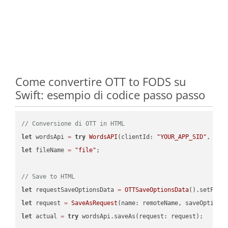
Come convertire OTT to FODS su
Swift: esempio di codice passo passo
// Conversione di OTT in HTML
let
 wordsApi 
=
try
WordsAPI
(clientId: 
"YOUR_APP_SID"
, cli
let
 fileName 
=
"file"
;

// Save to HTML
let
 requestSaveOptionsData 
=
OTTSaveOptionsData
().setFile
let
 request 
=
SaveAsRequest
(name: remoteName, saveOptions
let
 actual 
=
try
 wordsApi.saveAs(request: request);
