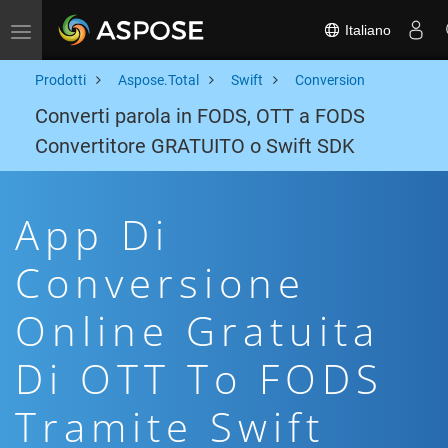
Italiano
Toggle navigation
Prodotti
Aspose.Total
Swift
Conversion
Converti parola in FODS, OTT a FODS
Convertitore GRATUITO o Swift SDK
App Di
Conversione
Online Gratuita
Di OTT To FODS
Tramite Swift