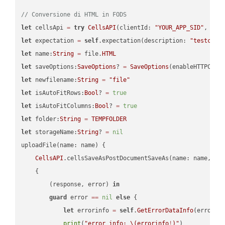
// Conversione di HTML in FODS
let
 cellsApi 
=
try
CellsAPI
(clientId: 
"YOUR_APP_SID"
, cli
let
 expectation 
=
self
.expectation(description: 
"testcell
let
 name:
String
=
 file.
HTML
let
 saveOptions:
SaveOptions
? 
=
SaveOptions
(enableHTTPComp
let
 newfilename:
String
=
"file"
let
 isAutoFitRows:
Bool
? 
=
true
let
 isAutoFitColumns:
Bool
? 
=
true
let
 folder:
String
=
TEMPFOLDER
let
 storageName:
String
? 
=
nil
uploadFile(name: name) {

CellsAPI
.cellsSaveAsPostDocumentSaveAs(name: name, sav
    {

        (response, error) 
in
guard
 error 
==
nil
else
 {

let
 errorinfo 
=
self
.
GetErrorDataInfo
(error: 
print
(
"error info: 
\(errorinfo
!
)
"
)
