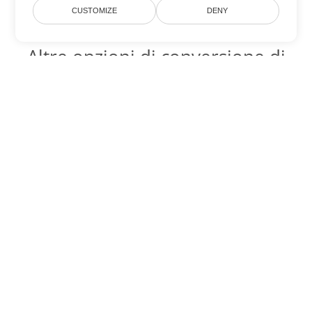
CUSTOMIZE
DENY
Altre opzioni di conversione di
Word
Converti OTT in DOC
DOC:
Microsoft Word Binary Format
Converti OTT in DOT
DOT:
Microsoft Word Template Files
Converti OTT in DOCX
DOCX:
Office 2007+ Word Document
Converti OTT in DOCM
DOCM:
Microsoft Word 2007 Marco File