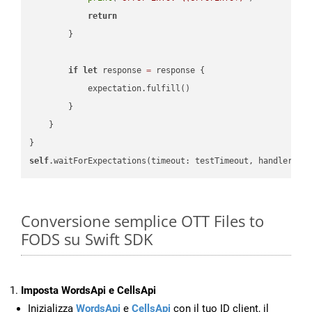
return
        }

if
let
 response 
=
 response {

            expectation.fulfill()

        }

    }

self
.waitForExpectations(timeout: testTimeout, handler: 
n
Conversione semplice OTT Files to
FODS su Swift SDK
Imposta WordsApi e CellsApi
Inizializza
WordsApi
e
CellsApi
con il tuo ID client, il