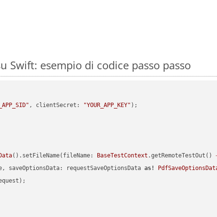
u Swift: esempio di codice passo passo
_APP_SID"
, clientSecret: 
"YOUR_APP_KEY"
Data
().setFileName(fileName: 
BaseTestContext
.getRemoteTestOut() 
e, saveOptionsData: requestSaveOptionsData 
as!
PdfSaveOptionsDat
quest);
