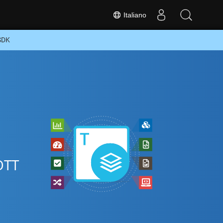
Italiano
 SDK
 OTT