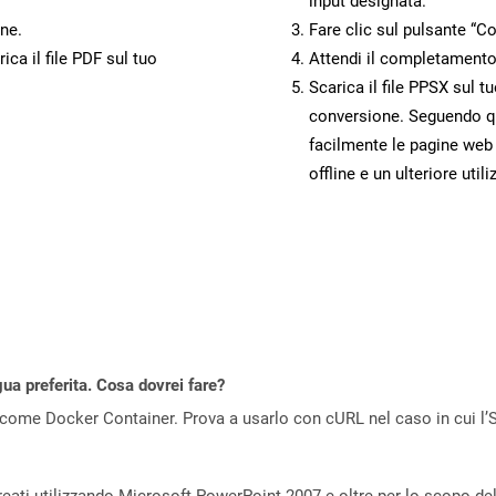
input designata.
ne.
Fare clic sul pulsante “Co
ca il file PDF sul tuo
Attendi il completamento
Scarica il file PPSX sul t
conversione. Seguendo qu
facilmente le pagine web
offline e un ulteriore utili
gua preferita. Cosa dovrei fare?
come Docker Container. Prova a usarlo con cURL nel caso in cui l’S
reati utilizzando Microsoft PowerPoint 2007 e oltre per lo scopo de