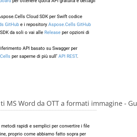
board
per ottenere quota API gratuita e dettagli
Aspose.Cells Cloud SDK per Swift codice
s GitHub
e i repository
Aspose.Cells GitHub
’SDK da soli o vai alle
Release
per opzioni di
 riferimento API basato su Swagger per
Cells
per saperne di più sull’
API REST
.
ti MS Word da OTT a formati immagine - Gu
todi rapidi e semplici per convertire i file
ine, proprio come abbiamo fatto sopra per