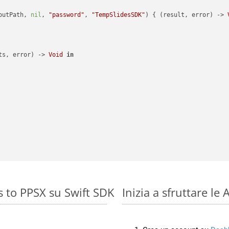
outPath, 
nil
, 
"password"
, 
"TempSlidesSDK"
) { (result, error) -> 
ts, error) -> 
Void
in
s to PPSX su Swift SDK
Inizia a sfruttare l