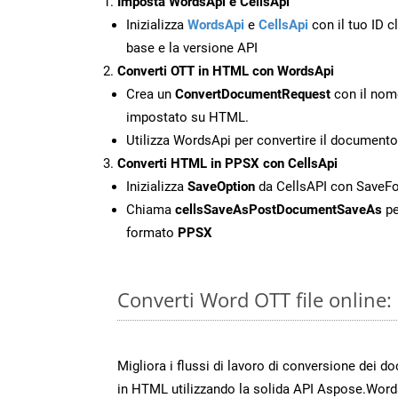
Imposta WordsApi e CellsApi
Inizializza
WordsApi
e
CellsApi
con il tuo ID cl
base e la versione API
Converti OTT in HTML con WordsApi
Crea un
ConvertDocumentRequest
con il nome
impostato su HTML.
Utilizza WordsApi per convertire il document
Converti HTML in PPSX con CellsApi
Inizializza
SaveOption
da CellsAPI con SaveF
Chiama
cellsSaveAsPostDocumentSaveAs
pe
formato
PPSX
Converti Word OTT file online
Migliora i flussi di lavoro di conversione dei d
in HTML utilizzando la solida API Aspose.Word