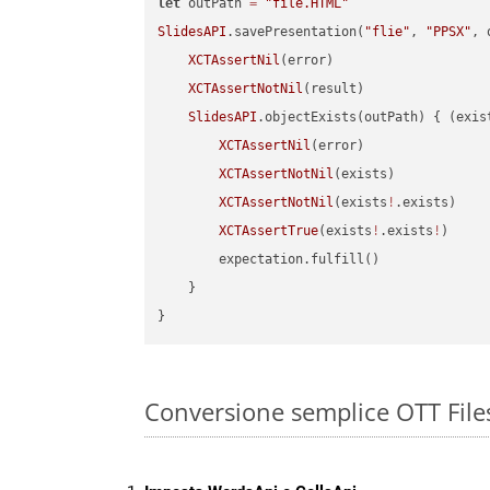
let
 outPath 
=
"file.HTML"
SlidesAPI
.savePresentation(
"flie"
, 
"PPSX"
, 
XCTAssertNil
(error)

XCTAssertNotNil
(result)

SlidesAPI
.objectExists(outPath) { (exis
XCTAssertNil
(error)

XCTAssertNotNil
(exists)

XCTAssertNotNil
(exists
!
.exists)

XCTAssertTrue
(exists
!
.exists
!
)

        expectation.fulfill()

    }

Conversione semplice OTT File