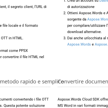
Crea un account su
Dash
ient, il segreto client, l’URL di
di autorizzazione
Ottieni Aspose.Words e 
sorgente da
Aspose.Word
 file locale e il formato
per compilare/utilizzare l
download alternative.
o OTT in HTML.
Dai anche un’occhiata al
Aspose.Words
e
Aspose.
ormat come PPSX
r convertire il file HTML nel
: metodo rapido e semplice
Convertire documen
ocumenti convertendo i file OTT
Aspose.Words Cloud SDK offre me
s. Questa potente soluzione
MS Word in vari formati immag