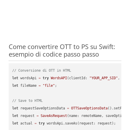
Come convertire OTT to PS su Swift:
esempio di codice passo passo
// Conversione di OTT in HTML
let
 wordsApi 
=
try
WordsAPI
(clientId: 
"YOUR_APP_SID"
, cli
let
 fileName 
=
"file"
;

// Save to HTML
let
 requestSaveOptionsData 
=
OTTSaveOptionsData
().setFile
let
 request 
=
SaveAsRequest
(name: remoteName, saveOptions
let
 actual 
=
try
 wordsApi.saveAs(request: request);
