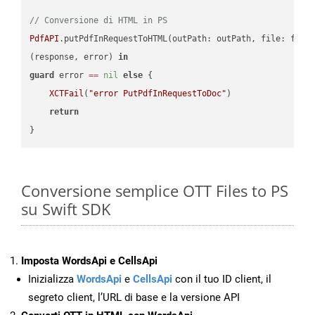
// Conversione di HTML in PS
PdfAPI
.putPdfInRequestToHTML(outPath: outPath, file: file
(response, error) 
in
guard
 error 
==
nil
else
 {

XCTFail
(
"error PutPdfInRequestToDoc"
)

return
Conversione semplice OTT Files to PS
su Swift SDK
Imposta WordsApi e CellsApi
Inizializza
WordsApi
e
CellsApi
con il tuo ID client, il
segreto client, l’URL di base e la versione API