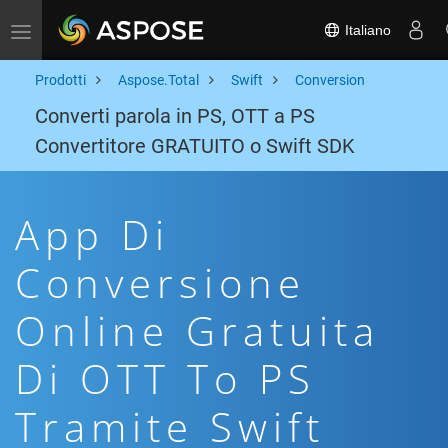
Italiano
Toggle navigation
Prodotti
Aspose.Total
Swift
Conversion
Converti parola in PS, OTT a PS
Convertitore GRATUITO o Swift SDK
App Di
Conversione
Online Gratuita
Di OTT To PS
Tramite Swift