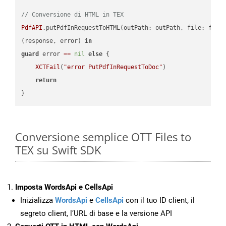
// Conversione di HTML in TEX
PdfAPI
.putPdfInRequestToHTML(outPath: outPath, file: file
(response, error) 
in
guard
 error 
==
nil
else
 {

XCTFail
(
"error PutPdfInRequestToDoc"
)

return
Conversione semplice OTT Files to
TEX su Swift SDK
Imposta WordsApi e CellsApi
Inizializza
WordsApi
e
CellsApi
con il tuo ID client, il
segreto client, l’URL di base e la versione API