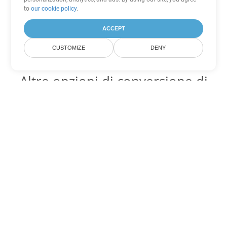
to
our cookie policy
.
ACCEPT
CUSTOMIZE
DENY
Altre opzioni di conversione di
Word
Converti OTT in DOC
DOC:
Microsoft Word Binary Format
Converti OTT in DOT
DOT:
Microsoft Word Template Files
Converti OTT in DOCX
DOCX:
Office 2007+ Word Document