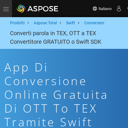
Italiano
Toggle navigation
Prodotti
Aspose.Total
Swift
Conversion
Converti parola in TEX, OTT a TEX
Convertitore GRATUITO o Swift SDK
App Di
Conversione
Online Gratuita
Di OTT To TEX
Tramite Swift