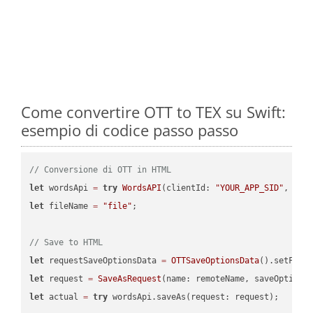
Come convertire OTT to TEX su Swift:
esempio di codice passo passo
// Conversione di OTT in HTML
let
 wordsApi 
=
try
WordsAPI
(clientId: 
"YOUR_APP_SID"
, cli
let
 fileName 
=
"file"
;

// Save to HTML
let
 requestSaveOptionsData 
=
OTTSaveOptionsData
().setFile
let
 request 
=
SaveAsRequest
(name: remoteName, saveOptions
let
 actual 
=
try
 wordsApi.saveAs(request: request);
