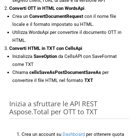
segreto client, l’URL di base e la versione API
Converti OTT in HTML con WordsApi
Crea un
ConvertDocumentRequest
con il nome file
locale e il formato impostato su HTML.
Utilizza WordsApi per convertire il documento OTT in
HTML.
Converti HTML in TXT con CellsApi
Inizializza
SaveOption
da CellsAPI con SaveFormat
come TXT
Chiama
cellsSaveAsPostDocumentSaveAs
per
convertire il file HTML nel formato
TXT
Inizia a sfruttare le API REST
Aspose.Total per OTT to TXT
Crea un account su
Dashboard
per ottenere quota