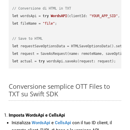
// Conversione di HTML in TXT
let
 wordsApi = 
try
WordsAPI
(
clientId: 
"YOUR_APP_SID"
, cli
let
 fileName = 
"file"
;

// Save to HTML
let
 requestSaveOptionsData = HTMLSaveOptionsData().setFil
let
 request = SaveAsRequest(name: remoteName, saveOptions
let
 actual = 
try
Conversione semplice OTT Files to
TXT su Swift SDK
Imposta WordsApi e CellsApi
Inizializza
WordsApi
e
CellsApi
con il tuo ID client, il