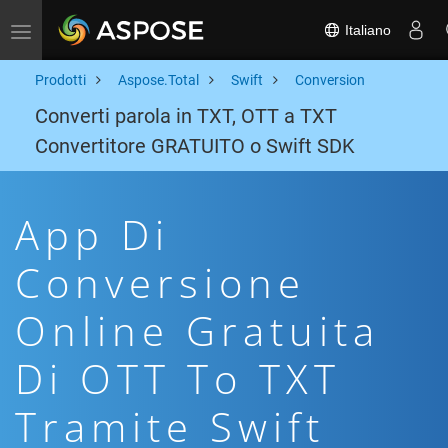
Italiano
Toggle navigation
Prodotti
Aspose.Total
Swift
Conversion
Converti parola in TXT, OTT a TXT
Convertitore GRATUITO o Swift SDK
App Di
Conversione
Online Gratuita
Di OTT To TXT
Tramite Swift