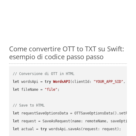
Come convertire OTT to TXT su Swift:
esempio di codice passo passo
// Conversione di OTT in HTML
let
 wordsApi = 
try
WordsAPI
(
clientId: 
"YOUR_APP_SID"
, cli
let
 fileName = 
"file"
;

// Save to HTML
let
 requestSaveOptionsData = OTTSaveOptionsData().setFile
let
 request = SaveAsRequest(name: remoteName, saveOptions
let
 actual = 
try
 wordsApi.saveAs(request: request);
