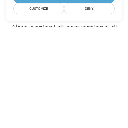
CUSTOMIZE
DENY
Altre opzioni di conversione di
Word
Converti OTT in DOC
DOC:
Microsoft Word Binary Format
Converti OTT in DOT
DOT:
Microsoft Word Template Files
Converti OTT in DOCX
DOCX:
Office 2007+ Word Document
Converti OTT in DOCM
DOCM:
Microsoft Word 2007 Marco File