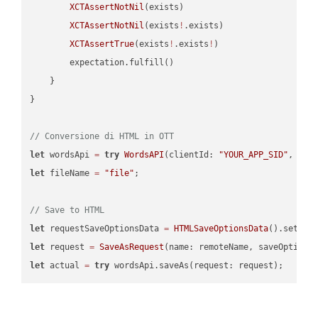
XCTAssertNotNil
(exists)

XCTAssertNotNil
(exists
!
.exists)

XCTAssertTrue
(exists
!
.exists
!
)

        expectation.fulfill()

    }

}

// Conversione di HTML in OTT
let
 wordsApi 
=
try
WordsAPI
(clientId: 
"YOUR_APP_SID"
, cli
let
 fileName 
=
"file"
;

// Save to HTML
let
 requestSaveOptionsData 
=
HTMLSaveOptionsData
().setFil
let
 request 
=
SaveAsRequest
(name: remoteName, saveOptions
let
 actual 
=
try