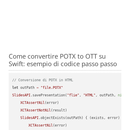
Come convertire POTX to OTT su
Swift: esempio di codice passo passo
// Conversione di POTX in HTML
let
 outPath 
=
"file.POTX"
SlidesAPI
.savePresentation(
"flie"
, 
"HTML"
, outPath, 
nil
, 
XCTAssertNil
(error)

XCTAssertNotNil
(result)

SlidesAPI
.objectExists(outPath) { (exists, error) -> 
XCTAssertNil
(error)
