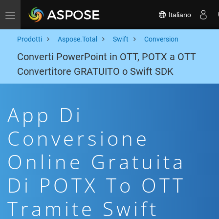
Italiano
Toggle navigation
Prodotti
Aspose.Total
Swift
Conversion
Converti PowerPoint in OTT, POTX a OTT
Convertitore GRATUITO o Swift SDK
App Di
Conversione
Online Gratuita
Di POTX To OTT
Tramite Swift