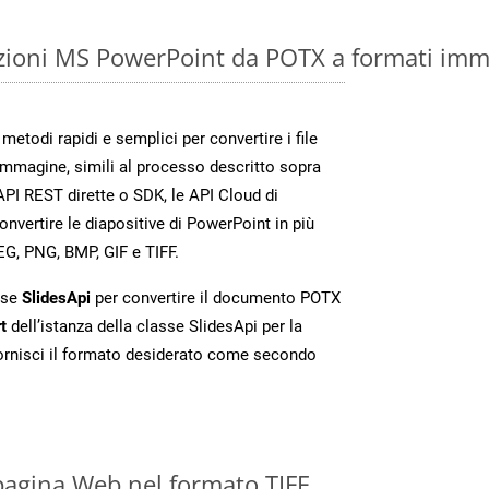
zioni MS PowerPoint da POTX a formati imm
etodi rapidi e semplici per convertire i file
immagine, simili al processo descritto sopra
API REST dirette o SDK, le API Cloud di
vertire le diapositive di PowerPoint in più
EG, PNG, BMP, GIF e TIFF.
sse
SlidesApi
per convertire il documento POTX
t
dell’istanza della classe SlidesApi per la
ornisci il formato desiderato come secondo
pagina Web nel formato TIFF