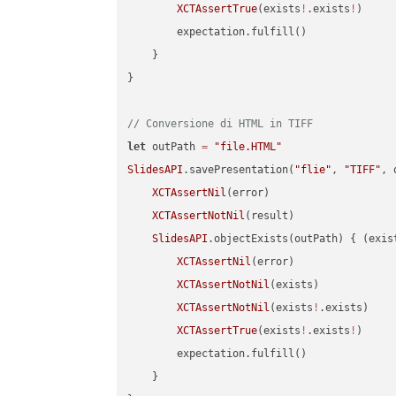
XCTAssertTrue
(exists
!
.exists
!
)

        expectation.fulfill()

    }

}

// Conversione di HTML in TIFF
let
 outPath 
=
"file.HTML"
SlidesAPI
.savePresentation(
"flie"
, 
"TIFF"
, 
XCTAssertNil
(error)

XCTAssertNotNil
(result)

SlidesAPI
.objectExists(outPath) { (exis
XCTAssertNil
(error)

XCTAssertNotNil
(exists)

XCTAssertNotNil
(exists
!
.exists)

XCTAssertTrue
(exists
!
.exists
!
)

        expectation.fulfill()

    }
