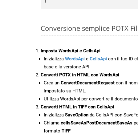
Conversione semplice POTX File
Imposta WordsApi e CellsApi
Inizializza
WordsApi
e
CellsApi
con il tuo ID cl
base e la versione API
Converti POTX in HTML con WordsApi
Crea un
ConvertDocumentRequest
con il nome
impostato su HTML.
Utilizza WordsApi per convertire il documen
Converti HTML in TIFF con CellsApi
Inizializza
SaveOption
da CellsAPI con SaveF
Chiama
cellsSaveAsPostDocumentSaveAs
pe
formato
TIFF