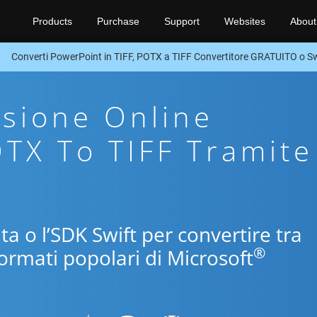
Products
Purchase
Support
Websites
About
Converti PowerPoint in TIFF, POTX a TIFF Convertitore GRATUITO o S
sione Online
OTX To TIFF Tramite
ita o l’SDK Swift per convertire tra
®
formati popolari di Microsoft