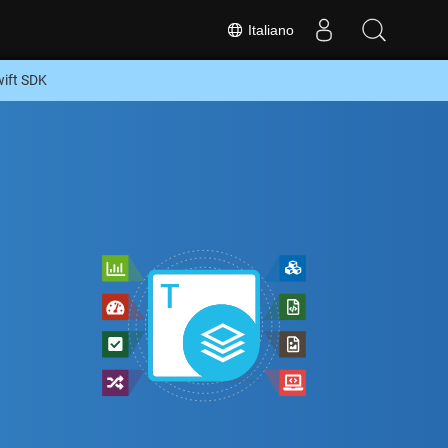
Italiano
wift SDK