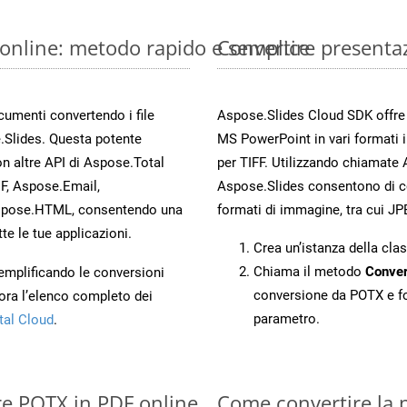
 online: metodo rapido e semplice
Convertire presenta
ocumenti convertendo i file
Aspose.Slides Cloud SDK offre m
.Slides. Questa potente
MS PowerPoint in vari formati 
n altre API di Aspose.Total
per TIFF. Utilizzando chiamate 
, Aspose.Email,
Aspose.Slides consentono di con
spose.HTML, consentendo una
formati di immagine, tra cui JP
te le tue applicazioni.
Crea un’istanza della cla
Chiama il metodo
Conver
 semplificando le conversioni
conversione da POTX e f
ora l’elenco completo dei
parametro.
tal Cloud
.
re POTX in PDF online
Come convertire la 