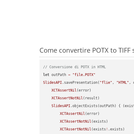
Come convertire POTX to TIFF s
// Conversione di POTX in HTML
let
 outPath 
=
"file.POTX"
SlidesAPI
.savePresentation(
"flie"
, 
"HTML"
, 
XCTAssertNil
(error)

XCTAssertNotNil
(result)

SlidesAPI
.objectExists(outPath) { (exis
XCTAssertNil
(error)

XCTAssertNotNil
(exists)

XCTAssertNotNil
(exists
!
.exists)
