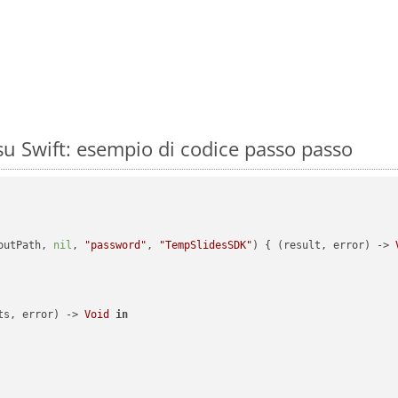
u Swift: esempio di codice passo passo
outPath, 
nil
, 
"password"
, 
"TempSlidesSDK"
) { (result, error) -> 
ts, error) -> 
Void
in