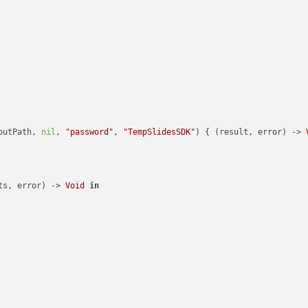
outPath, 
nil
, 
"password"
, 
"TempSlidesSDK"
) { (result, error) -> 
ts, error) -> 
Void
in