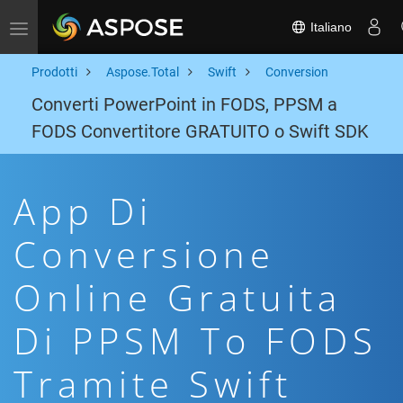
Italiano
Toggle navigation
Prodotti
Aspose.Total
Swift
Conversion
Converti PowerPoint in FODS, PPSM a
FODS Convertitore GRATUITO o Swift SDK
App Di
Conversione
Online Gratuita
Di PPSM To FODS
Tramite Swift