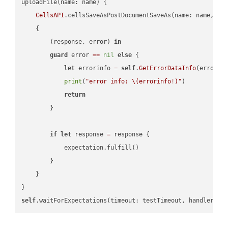
uploadFile(name: name) {

CellsAPI
.cellsSaveAsPostDocumentSaveAs(name: name, sav
    {

        (response, error) 
in
guard
 error 
==
nil
else
 {

let
 errorinfo 
=
self
.
GetErrorDataInfo
(error: 
print
(
"error info: 
\(errorinfo
!
)
"
)

return
        }

if
let
 response 
=
 response {

            expectation.fulfill()

        }

    }

self
.waitForExpectations(timeout: testTimeout, handler: 
n