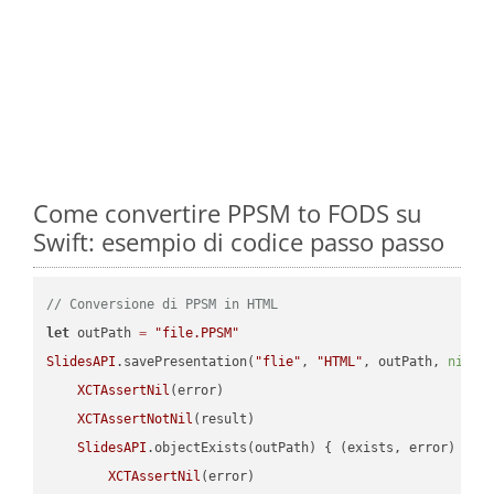
Come convertire PPSM to FODS su
Swift: esempio di codice passo passo
// Conversione di PPSM in HTML
let
 outPath 
=
"file.PPSM"
SlidesAPI
.savePresentation(
"flie"
, 
"HTML"
, outPath, 
nil
, 
XCTAssertNil
(error)

XCTAssertNotNil
(result)

SlidesAPI
.objectExists(outPath) { (exists, error) -> 
XCTAssertNil
(error)
