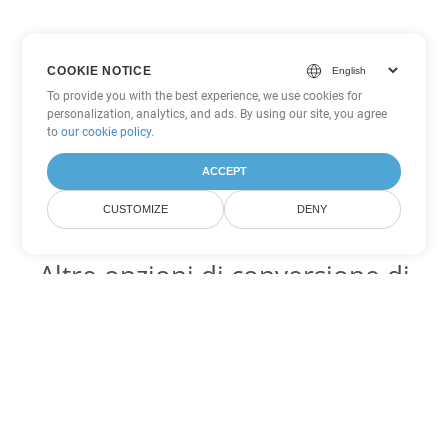
COOKIE NOTICE
To provide you with the best experience, we use cookies for
personalization, analytics, and ads. By using our site, you agree
to
our cookie policy
.
ACCEPT
CUSTOMIZE
DENY
Altre opzioni di conversione di
PowerPoint
Converti PPSM in DOC
DOC:
Microsoft Word Binary Format
Converti PPSM in DOT