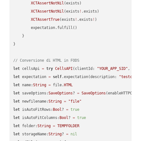
XCTAssertNotNil
(exists)

XCTAssertNotNil
(exists
!
.exists)

XCTAssertTrue
(exists
!
.exists
!
)

        expectation.fulfill()

    }

}

// Conversione di HTML in FODS
let
 cellsApi 
=
try
CellsAPI
(clientId: 
"YOUR_APP_SID"
, cli
let
 expectation 
=
self
.expectation(description: 
"testcell
let
 name:
String
=
 file.
HTML
let
 saveOptions:
SaveOptions
? 
=
SaveOptions
(enableHTTPComp
let
 newfilename:
String
=
"file"
let
 isAutoFitRows:
Bool
? 
=
true
let
 isAutoFitColumns:
Bool
? 
=
true
let
 folder:
String
=
TEMPFOLDER
let
 storageName:
String
? 
=
nil