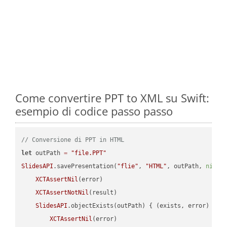
Come convertire PPT to XML su Swift:
esempio di codice passo passo
// Conversione di PPT in HTML
let
 outPath 
=
"file.PPT"
SlidesAPI
.savePresentation(
"flie"
, 
"HTML"
, outPath, 
nil
, 
XCTAssertNil
(error)

XCTAssertNotNil
(result)

SlidesAPI
.objectExists(outPath) { (exists, error) -> 
XCTAssertNil
(error)
