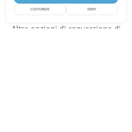
CUSTOMIZE
DENY
Altre opzioni di conversione di
PowerPoint
Converti PPT in DOC
DOC:
Microsoft Word Binary Format
Converti PPT in DOT
DOT:
Microsoft Word Template Files
Converti PPT in DOCX
DOCX:
Office 2007+ Word Document
Converti PPT in DOCM
DOCM:
Microsoft Word 2007 Marco File