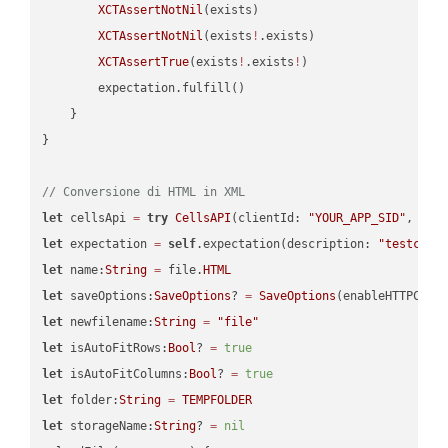
XCTAssertNotNil
(exists)

XCTAssertNotNil
(exists
!
.exists)

XCTAssertTrue
(exists
!
.exists
!
)

        expectation.fulfill()

    }

}

// Conversione di HTML in XML
let
 cellsApi 
=
try
CellsAPI
(clientId: 
"YOUR_APP_SID"
, cli
let
 expectation 
=
self
.expectation(description: 
"testcell
let
 name:
String
=
 file.
HTML
let
 saveOptions:
SaveOptions
? 
=
SaveOptions
(enableHTTPComp
let
 newfilename:
String
=
"file"
let
 isAutoFitRows:
Bool
? 
=
true
let
 isAutoFitColumns:
Bool
? 
=
true
let
 folder:
String
=
TEMPFOLDER
let
 storageName:
String
? 
=
nil