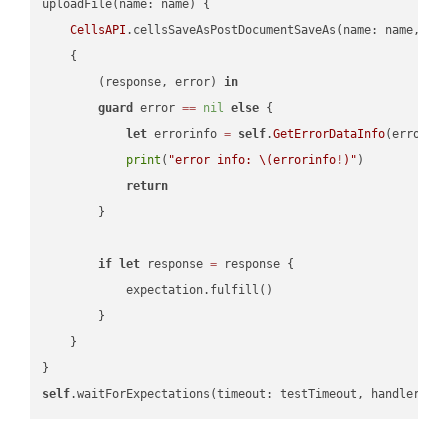
uploadFile(name: name) {

CellsAPI
.cellsSaveAsPostDocumentSaveAs(name: name, sav
    {

        (response, error) 
in
guard
 error 
==
nil
else
 {

let
 errorinfo 
=
self
.
GetErrorDataInfo
(error: 
print
(
"error info: 
\(errorinfo
!
)
"
)

return
        }

if
let
 response 
=
 response {

            expectation.fulfill()

        }

    }

self
.waitForExpectations(timeout: testTimeout, handler: 
n