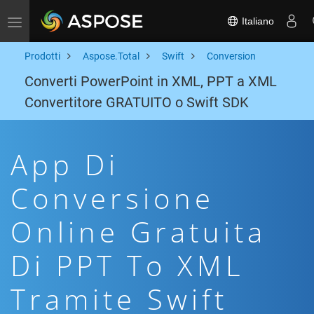
Italiano
Toggle navigation
Prodotti
Aspose.Total
Swift
Conversion
Converti PowerPoint in XML, PPT a XML
Convertitore GRATUITO o Swift SDK
App Di
Conversione
Online Gratuita
Di PPT To XML
Tramite Swift