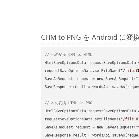
CHM to PNG を Andro
// への変換 CHM to HTML
HtmlSaveOptionsData requestSaveOptionsData 
requestSaveOptionsData.setFileName(
"/file.C
SaveAsRequest request = 
new
 SaveAsRequest(
"
SaveResponse result = wordsApi.saveAs(reques
// への変換 HTML to PNG
HtmlSaveOptionsData requestSaveOptionsData 
requestSaveOptionsData.setFileName(
"/file.H
SaveAsRequest request = 
new
 SaveAsRequest(
"