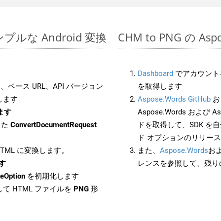
シンプルな Android 変換
CHM to PNG の As
Dashboard
でアカウントを
ベース URL、API バージョン
を取得します
します
Aspose.Words GitHub
お
します
Aspose.Words および Asp
した
ConvertDocumentRequest
ドを取得して、SDK を
ド オプションのリリー
 HTML に変換します。
また、
Aspose.Words
お
ます
レンスを参照して、残り
eOption
を初期化します
て HTML ファイルを
PNG
形