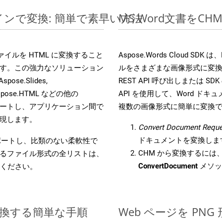
ラインで変換: 簡単で素早い方法
MS Word文書を
s ファイルを HTML に変換すること
Aspose.Words Cloud S
す。この強力なソリューション
ルをさまざまな画像形式に変
Aspose.Slides,
REST API 呼び出しまたは SDK
D, Aspose.HTML などの他の
API を使用して、Word ドキュメ
合をサポートし、アプリケーション間で
複数の画像形式に簡単に変換
現します。
Convert Document Reque
ドキュメントを変換しま
をサポートし、比類のない柔軟性で
CHM から変換するには、W
るファイル形式の全リストは、
ConvertDocument
メソッ
ください。
に変換する簡単な手順
Web ページを PN