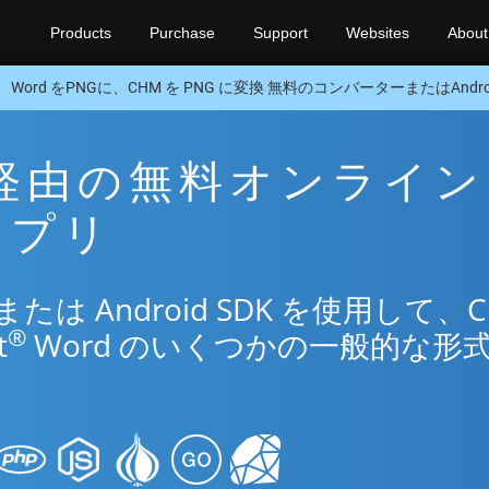
Products
Purchase
Support
Websites
About
Word をPNGに、CHM を PNG に変換 無料のコンバーターまたはAndroi
NG 経由の無料オンライン
換アプリ
は Android SDK を使用して、C
®
t
Word のいくつかの一般的な形