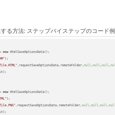
id に変換する方法: ステップバイステップのコード例
= 
new
 HtmlSaveOptionsData();

HM"
);

file.HTML"
,requestSaveOptionsData,remoteFolder,
null
,
null
,
null
,
nu
t);

= 
new
 HtmlSaveOptionsData();

TML"
);

file.PNG"
,requestSaveOptionsData,remoteFolder,
null
,
null
,
null
,
nul