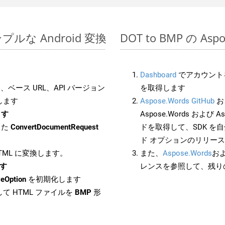
シンプルな Android 変換
DOT to BMP の As
Dashboard
でアカウントを
ベース URL、API バージョン
を取得します
します
Aspose.Words GitHub
お
ます
Aspose.Words および Asp
した
ConvertDocumentRequest
ドを取得して、SDK を
ド オプションのリリー
HTML に変換します。
また、
Aspose.Words
お
ます
レンスを参照して、残り
eOption
を初期化します
て HTML ファイルを
BMP
形