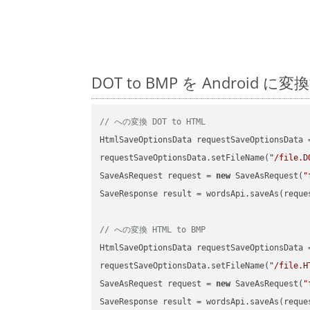
DOT to BMP を Andro
// への変換 DOT to HTML
HtmlSaveOptionsData requestSaveOptionsData 
requestSaveOptionsData.setFileName(
"/file.D
SaveAsRequest request = 
new
 SaveAsRequest(
"
SaveResponse result = wordsApi.saveAs(reques
// への変換 HTML to BMP
HtmlSaveOptionsData requestSaveOptionsData 
requestSaveOptionsData.setFileName(
"/file.H
SaveAsRequest request = 
new
 SaveAsRequest(
"