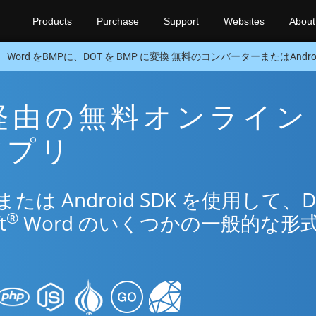
Products
Purchase
Support
Websites
About
Word をBMPに、DOT を BMP に変換 無料のコンバーターまたはAndroi
P 経由の無料オンライン
換アプリ
 Android SDK を使用して、D
®
t
Word のいくつかの一般的な形