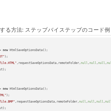
id に変換する方法: ステップバイステップのコード例
= 
new
 HtmlSaveOptionsData();

OT"
);

file.HTML"
,requestSaveOptionsData,remoteFolder,
null
,
null
,
null
,
nu
t);

= 
new
 HtmlSaveOptionsData();

TML"
);

file.BMP"
,requestSaveOptionsData,remoteFolder,
null
,
null
,
null
,
nul