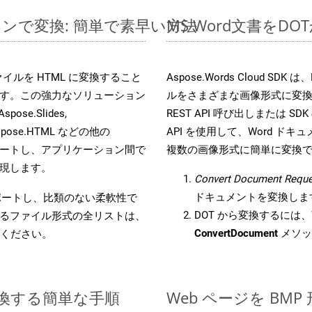
ラインで変換: 簡単で素早い方法
MS Word文書を
s ファイルを HTML に変換すること
Aspose.Words Cloud S
す。この強力なソリューション
ルをさまざまな画像形式に変
Aspose.Slides,
REST API 呼び出しまたは SDK
D, Aspose.HTML などの他の
API を使用して、Word ドキュメ
合をサポートし、アプリケーション間で
複数の画像形式に簡単に変換
現します。
Convert Document Reque
ドキュメントを変換しま
をサポートし、比類のない柔軟性で
DOT から変換するには、W
るファイル形式の全リストは、
ConvertDocument
メソッ
ください。
に変換する簡単な手順
Web ページを BM