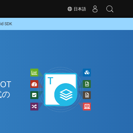
日本語
d SDK
OT
式の