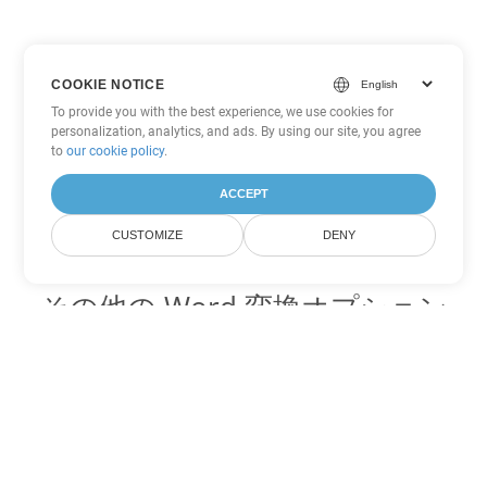
COOKIE NOTICE
To provide you with the best experience, we use cookies for
personalization, analytics, and ads. By using our site, you agree
to
our cookie policy
.
ACCEPT
CUSTOMIZE
DENY
その他の Word 変換オプション
MD を DOC に変換
DOC:
Microsoft Word Binary Format
MD を DOT に変換
DOT:
Microsoft Word Template Files