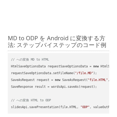
MD to ODP を Android に変換する方
法: ステップバイステップのコード例
// への変換 MD to HTML
HtmlSaveOptionsData requestSaveOptionsData = 
new
 HtmlSaveO
requestSaveOptionsData.setFileName(
"/file.MD"
);

SaveAsRequest request = 
new
 SaveAsRequest(
"file.HTML"
,req
SaveResponse result = wordsApi.saveAs(request);

// への変換 HTML to ODP
slidesApi.savePresentation(file.HTML, 
"ODP"