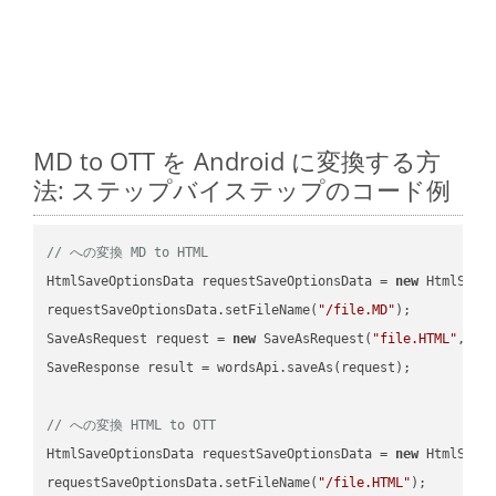
MD to OTT を Android に変換する方
法: ステップバイステップのコード例
// への変換 MD to HTML
HtmlSaveOptionsData requestSaveOptionsData = 
new
 HtmlSaveO
requestSaveOptionsData.setFileName(
"/file.MD"
);

SaveAsRequest request = 
new
 SaveAsRequest(
"file.HTML"
,req
SaveResponse result = wordsApi.saveAs(request);

// への変換 HTML to OTT
HtmlSaveOptionsData requestSaveOptionsData = 
new
 HtmlSaveO
requestSaveOptionsData.setFileName(
"/file.HTML"
);
