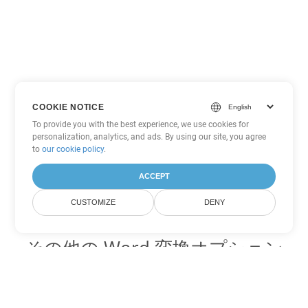
COOKIE NOTICE
To provide you with the best experience, we use cookies for
personalization, analytics, and ads. By using our site, you agree
to
our cookie policy
.
ACCEPT
CUSTOMIZE
DENY
その他の Word 変換オプション
MD を DOC に変換
DOC:
Microsoft Word Binary Format