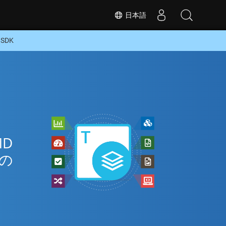
日本語
SDK
MD
式の