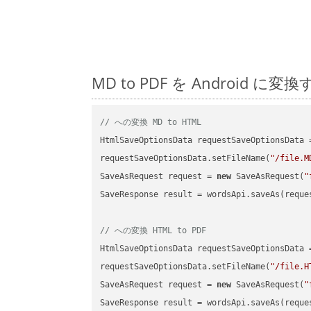
MD to PDF を Androi
// への変換 MD to HTML
HtmlSaveOptionsData requestSaveOptionsData 
requestSaveOptionsData.setFileName(
"/file.M
SaveAsRequest request = 
new
 SaveAsRequest(
"
SaveResponse result = wordsApi.saveAs(reques
// への変換 HTML to PDF
HtmlSaveOptionsData requestSaveOptionsData 
requestSaveOptionsData.setFileName(
"/file.H
SaveAsRequest request = 
new
 SaveAsRequest(
"