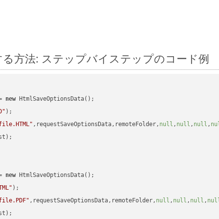
d に変換する方法: ステップバイステップのコード例
= 
new
 HtmlSaveOptionsData();

D"
);

file.HTML"
,requestSaveOptionsData,remoteFolder,
null
,
null
,
null
,
nu
t);

= 
new
 HtmlSaveOptionsData();

TML"
);

file.PDF"
,requestSaveOptionsData,remoteFolder,
null
,
null
,
null
,
nul