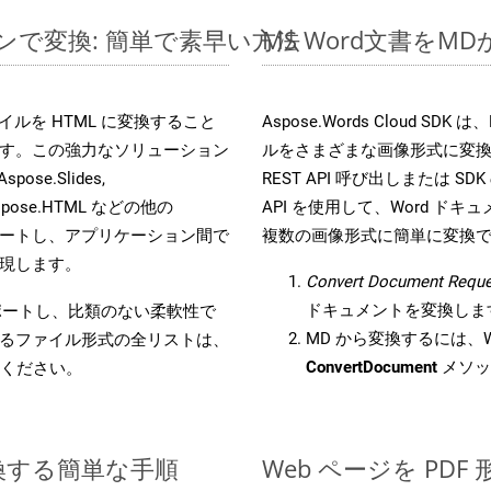
インで変換: 簡単で素早い方法
MS Word文書を
 ファイルを HTML に変換すること
Aspose.Words Cloud S
す。この強力なソリューション
ルをさまざまな画像形式に変
Aspose.Slides,
REST API 呼び出しまたは SDK
D, Aspose.HTML などの他の
API を使用して、Word ドキュメ
合をサポートし、アプリケーション間で
複数の画像形式に簡単に変換
現します。
Convert Document Reque
ドキュメントを変換しま
をサポートし、比類のない柔軟性で
MD から変換するには、Wo
るファイル形式の全リストは、
ConvertDocument
メソッ
ください。
変換する簡単な手順
Web ページを PD