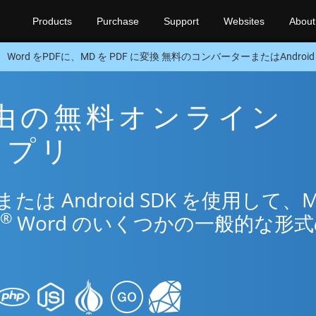
Products
Purchase
Support
Websites
About
Word をPDFに、MD を PDF に変換 無料のコンバーターまたはAndroid 
 経由の無料オンライン
換アプリ
は Android SDK を使用して、
®
Word のいくつかの一般的な形