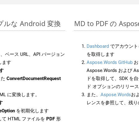
ンプルな Android 変換
MD to PDF の Asp
Dashboard
でアカウントを
ベース URL、API バージョン
を取得します
します
Aspose.Words GitHub
お
ます
Aspose.Words および Asp
した
ConvertDocumentRequest
ドを取得して、SDK を
ド オプションのリリー
HTML に変換します。
また、
Aspose.Words
お
す
レンスを参照して、残り
eOption
を初期化します
て HTML ファイルを
PDF
形