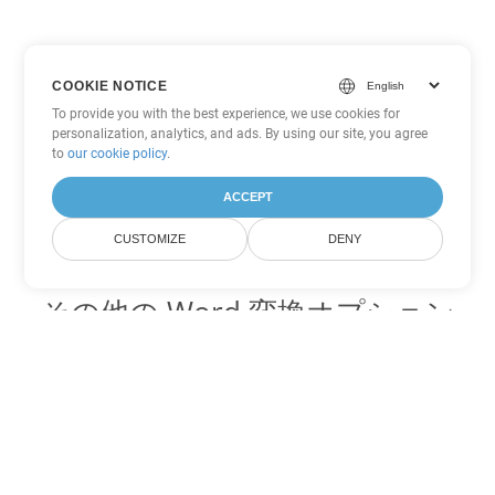
COOKIE NOTICE
To provide you with the best experience, we use cookies for
personalization, analytics, and ads. By using our site, you agree
to
our cookie policy
.
ACCEPT
CUSTOMIZE
DENY
その他の Word 変換オプション
MD を DOC に変換
DOC:
Microsoft Word Binary Format
MD を DOT に変換
DOT:
Microsoft Word Template Files