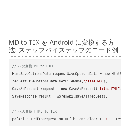
MD to TEX を Android に変換する方
法: ステップバイステップのコード例
// への変換 MD to HTML
HtmlSaveOptionsData requestSaveOptionsData = 
new
 HtmlSaveO
requestSaveOptionsData.setFileName(
"/file.MD"
);

SaveAsRequest request = 
new
 SaveAsRequest(
"file.HTML"
,req
SaveResponse result = wordsApi.saveAs(request);

// への変換 HTML to TEX
pdfApi.putPdfInRequestToHTML(th.tempFolder + 
'/'
 + resFil