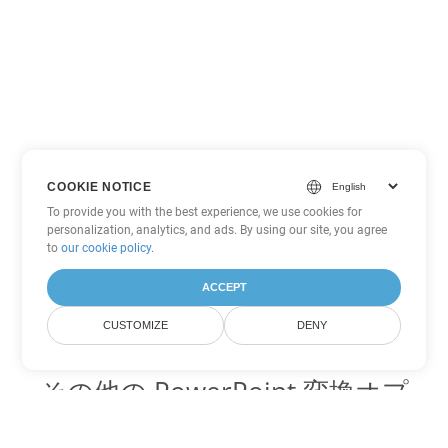
COOKIE NOTICE
To provide you with the best experience, we use cookies for
personalization, analytics, and ads. By using our site, you agree
to
our cookie policy
.
ACCEPT
CUSTOMIZE
DENY
その他の PowerPoint 変換オプ
ション