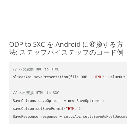
ODP to SXC を Android に変換する方
法: ステップバイステップのコード例
// への変換 ODP to HTML
slidesApi.savePresentation(file.ODP, 
"HTML"
, valueOutPath,
// への変換 HTML to SXC
SaveOptions saveOptions = 
new
 SaveOption();

saveOption.setSaveFormat(
"HTML"
);

SaveResponse response = cellsApi.cellsSaveAsPostDocumentS