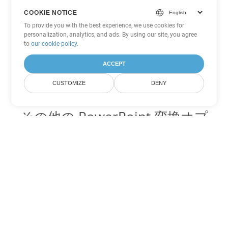
COOKIE NOTICE
To provide you with the best experience, we use cookies for
personalization, analytics, and ads. By using our site, you agree
to
our cookie policy
.
ACCEPT
CUSTOMIZE
DENY
その他の PowerPoint 変換オプ
ション
OTP を DOC に変換
DOC:
Microsoft Word Binary Format
OTP を DOT に変換
DOT:
Microsoft Word Template Files