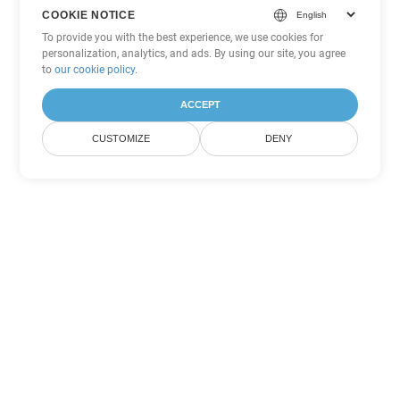
COOKIE NOTICE
To provide you with the best experience, we use cookies for
personalization, analytics, and ads. By using our site, you agree
to
our cookie policy
.
ACCEPT
CUSTOMIZE
DENY
その他の PowerPoint 変換オプ
ション
OTP を DOC に変換
DOC:
Microsoft Word Binary Format
OTP を DOT に変換
DOT:
Microsoft Word Template Files