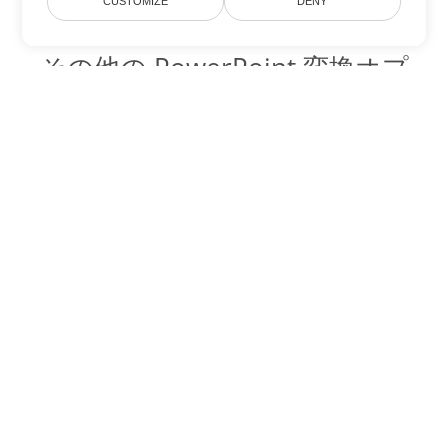
CUSTOMIZE
DENY
その他の PowerPoint 変換オプ
ション
OTP を DOC に変換
DOC:
Microsoft Word Binary Format
OTP を DOT に変換
DOT:
Microsoft Word Template Files
OTP を DOCX に変換
DOCX:
Office 2007+ Word Document
OTP を DOCM に変換
DOCM:
Microsoft Word 2007 Marco File