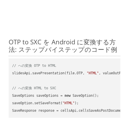
OTP to SXC を Android に変換する方
法: ステップバイステップのコード例
// への変換 OTP to HTML
slidesApi.savePresentation(file.OTP, 
"HTML"
, valueOutPath,
// への変換 HTML to SXC
SaveOptions saveOptions = 
new
 SaveOption();

saveOption.setSaveFormat(
"HTML"
);

SaveResponse response = cellsApi.cellsSaveAsPostDocumentS