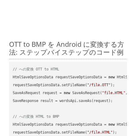
OTT to BMP を Android に変換する方
法: ステップバイステップのコード例
// への変換 OTT to HTML
HtmlSaveOptionsData requestSaveOptionsData = 
new
 HtmlSaveO
requestSaveOptionsData.setFileName(
"/file.OTT"
);

SaveAsRequest request = 
new
 SaveAsRequest(
"file.HTML"
,req
SaveResponse result = wordsApi.saveAs(request);

// への変換 HTML to BMP
HtmlSaveOptionsData requestSaveOptionsData = 
new
 HtmlSaveO
requestSaveOptionsData.setFileName(
"/file.HTML"
);
