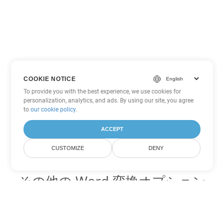
COOKIE NOTICE
To provide you with the best experience, we use cookies for
personalization, analytics, and ads. By using our site, you agree
to
our cookie policy
.
ACCEPT
CUSTOMIZE
DENY
その他の Word 変換オプション
OTT を DOC に変換
DOC:
Microsoft Word Binary Format