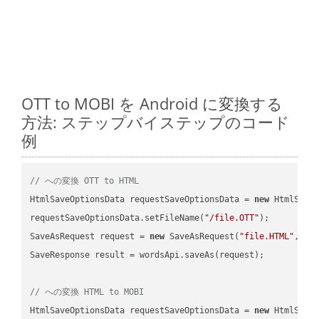
OTT to MOBI を Android に変換する
方法: ステップバイステップのコード
例
// への変換 OTT to HTML
HtmlSaveOptionsData requestSaveOptionsData = 
new
 HtmlSaveO
requestSaveOptionsData.setFileName(
"/file.OTT"
);

SaveAsRequest request = 
new
 SaveAsRequest(
"file.HTML"
,req
SaveResponse result = wordsApi.saveAs(request);

// への変換 HTML to MOBI
HtmlSaveOptionsData requestSaveOptionsData = 
new
 HtmlSaveO