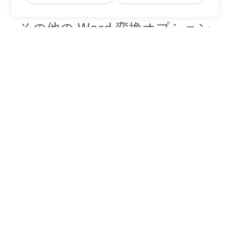
その他の Word 変換オプション
OTT を DOC に変換
DOC:
Microsoft Word Binary Format
OTT を DOT に変換
DOT:
Microsoft Word Template Files
OTT を DOCX に変換
DOCX:
Office 2007+ Word Document
OTT を DOCM に変換
DOCM:
Microsoft Word 2007 Marco File
OTT を DOTX に変換