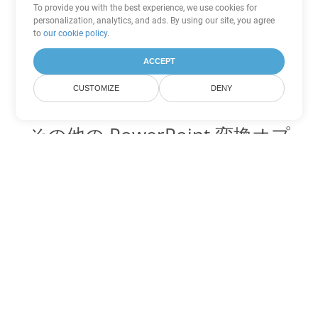
To provide you with the best experience, we use cookies for
personalization, analytics, and ads. By using our site, you agree
to
our cookie policy
.
ACCEPT
CUSTOMIZE
DENY
その他の PowerPoint 変換オプ
ション
POTM を DOC に変換
DOC:
Microsoft Word Binary Format
POTM を DOT に変換
DOT:
Microsoft Word Template Files
POTM を DOCX に変換