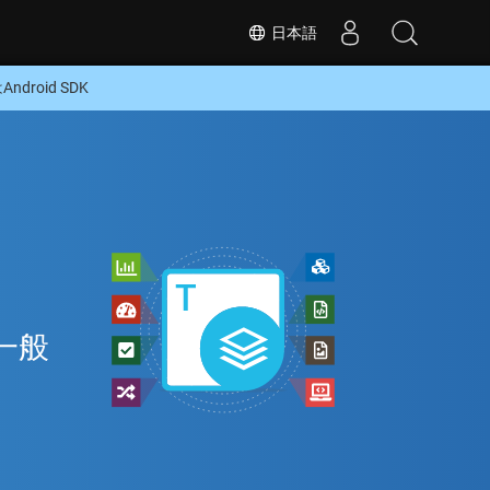
日本語
droid SDK
ン
の一般