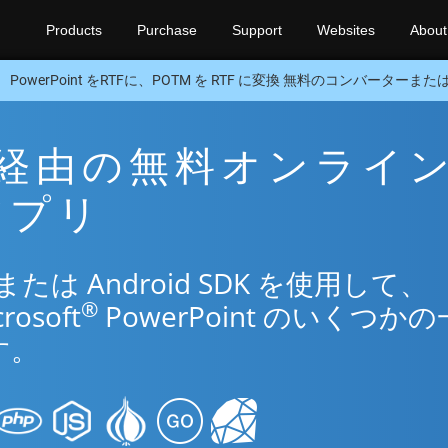
Products
Purchase
Support
Websites
About
PowerPoint をRTFに、POTM を RTF に変換 無料のコンバーターまたはAn
TF 経由の無料オンライ
換アプリ
は Android SDK を使用して、
®
osoft
PowerPoint のいくつか
す。