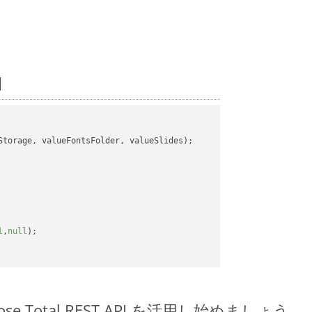
例
torage, valueFontsFolder, valueSlides);

l
,
null
);

spose.Total REST API を活用し始めましょう