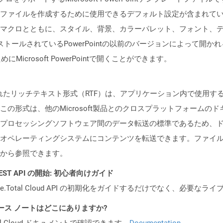
ファイルを作成するために使用できるデフォルト設定が含まれて
マクロとともに、スタイル、背景、カラーパレット、フォント、
ンストールされているPowerPointの以前のバージョンによって開か
にMicrosoft PowerPointで開くことができます。
書化されたリッチテキスト形式（RTF）は、アプリケーション内で使用
の形式は、他のMicrosoft製品とのクロスプラットフォームの
プロセッシングソフトウェア間のデータ転送の標準であるため、
ペレーティングシステムにコンテンツを転送できます。ファイル形式の
から参照できます。
al REST API の開始: 初心者向けガイド
e.Total Cloud API の初期化をガイドするだけでなく、必要
 API リリース ノートはどこにありますか?
al Cloud ドキュメントで確認できます。
Documentation
.