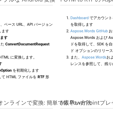
Dashboard
でアカウントを
ベース URL、API バージョン
を取得します
します
Aspose.Words GitHub
お
します
Aspose.Words および Asp
した
ConvertDocumentRequest
ドを取得して、SDK を
ド オプションのリリー
 HTML に変換します。
また、
Aspose.Words
お
す
レンスを参照して、残り
eOption
を初期化します
て HTML ファイルを
RTF
形
イルをオンラインで変換: 簡単で素早い方法
MS PowerPoi