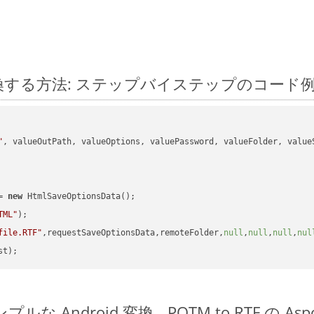
oid に変換する方法: ステップバイステップのコード
"
, valueOutPath, valueOptions, valuePassword, valueFolder, valueS
= 
new
 HtmlSaveOptionsData();

TML"
);

file.RTF"
,requestSaveOptionsData,remoteFolder,
null
,
null
,
null
,
nul
のシンプルな Android 変換
POTM to RTF の A