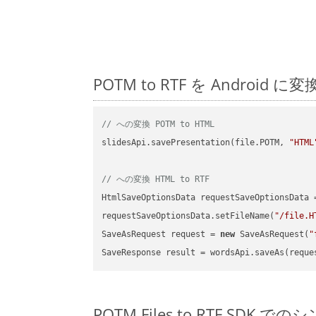
POTM to RTF を Andr
// への変換 POTM to HTML
slidesApi.savePresentation(file.POTM, 
"HTML
// への変換 HTML to RTF
HtmlSaveOptionsData requestSaveOptionsData 
requestSaveOptionsData.setFileName(
"/file.H
SaveAsRequest request = 
new
 SaveAsRequest(
"
POTM Files to RTF SDK で