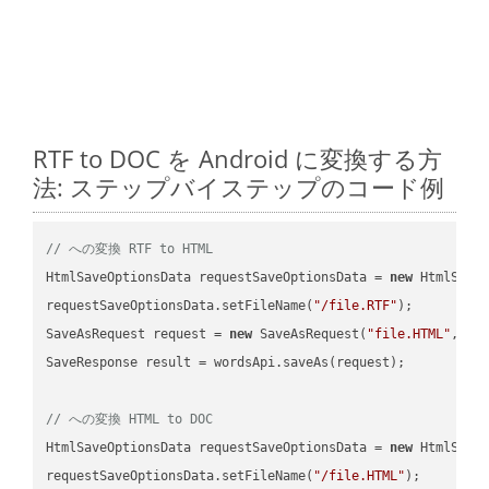
RTF to DOC を Android に変換する方
法: ステップバイステップのコード例
// への変換 RTF to HTML
HtmlSaveOptionsData requestSaveOptionsData = 
new
 HtmlSaveO
requestSaveOptionsData.setFileName(
"/file.RTF"
);

SaveAsRequest request = 
new
 SaveAsRequest(
"file.HTML"
,req
SaveResponse result = wordsApi.saveAs(request);

// への変換 HTML to DOC
HtmlSaveOptionsData requestSaveOptionsData = 
new
 HtmlSaveO
requestSaveOptionsData.setFileName(
"/file.HTML"
);
