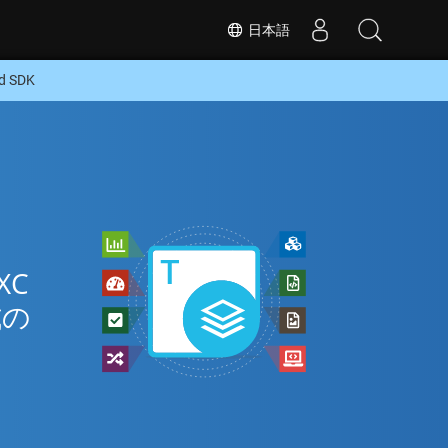
日本語
 SDK
XC
式の