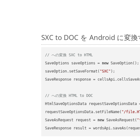
SXC to DOC を Andro
// への変換 SXC to HTML
SaveOptions saveOptions = 
new
 SaveOption();

saveOption.setSaveFormat(
"SXC"
);

SaveResponse response = cellsApi.cellsSaveA
// への変換 HTML to DOC
HtmlSaveOptionsData requestSaveOptionsData 
requestSaveOptionsData.setFileName(
"/file.H
SaveAsRequest request = 
new
 SaveAsRequest(
"