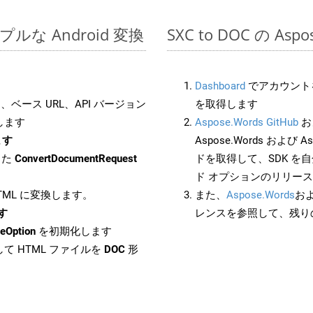
シンプルな Android 変換
SXC to DOC の As
Dashboard
でアカウントを
ベース URL、API バージョン
を取得します
します
Aspose.Words GitHub
お
ます
Aspose.Words および Asp
した
ConvertDocumentRequest
ドを取得して、SDK を
ド オプションのリリー
HTML に変換します。
また、
Aspose.Words
お
ます
レンスを参照して、残り
eOption
を初期化します
て HTML ファイルを
DOC
形