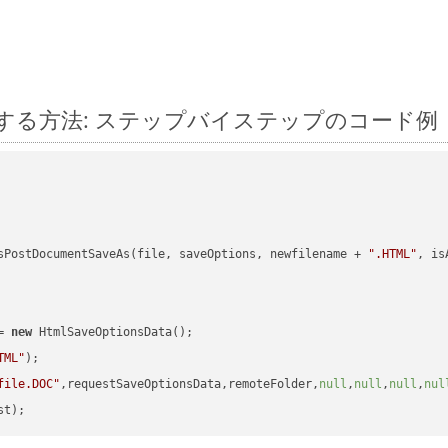
id に変換する方法: ステップバイステップのコード例
sPostDocumentSaveAs(file, saveOptions, newfilename + 
".HTML"
, is
= 
new
 HtmlSaveOptionsData();

TML"
);

file.DOC"
,requestSaveOptionsData,remoteFolder,
null
,
null
,
null
,
nul