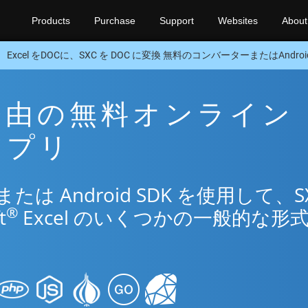
Products
Purchase
Support
Websites
About
Excel をDOCに、SXC を DOC に変換 無料のコンバーターまたはAndroid
C 経由の無料オンライン
換アプリ
 Android SDK を使用して、S
®
t
Excel のいくつかの一般的な形