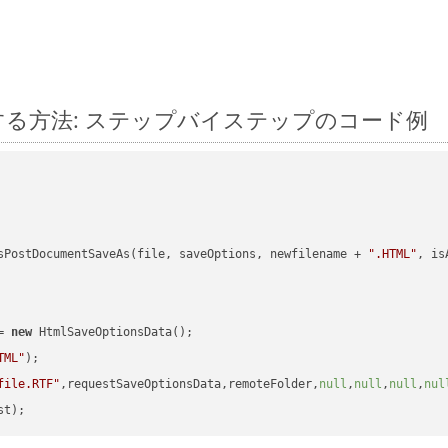
d に変換する方法: ステップバイステップのコード例
sPostDocumentSaveAs(file, saveOptions, newfilename + 
".HTML"
, is
= 
new
 HtmlSaveOptionsData();

TML"
);

file.RTF"
,requestSaveOptionsData,remoteFolder,
null
,
null
,
null
,
nul