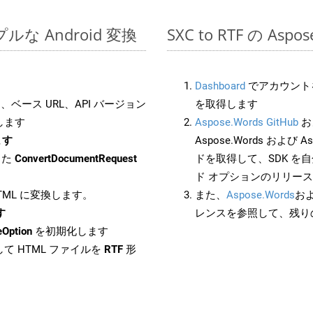
ンプルな Android 変換
SXC to RTF の As
Dashboard
でアカウントを
ベース URL、API バージョン
を取得します
します
Aspose.Words GitHub
お
ます
Aspose.Words および Asp
した
ConvertDocumentRequest
ドを取得して、SDK を
ド オプションのリリー
HTML に変換します。
また、
Aspose.Words
お
す
レンスを参照して、残り
eOption
を初期化します
て HTML ファイルを
RTF
形