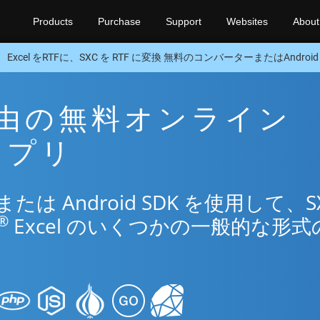
Products
Purchase
Support
Websites
About
Excel をRTFに、SXC を RTF に変換 無料のコンバーターまたはAndroid 
F 経由の無料オンライン
換アプリ
 Android SDK を使用して、S
®
Excel のいくつかの一般的な形式