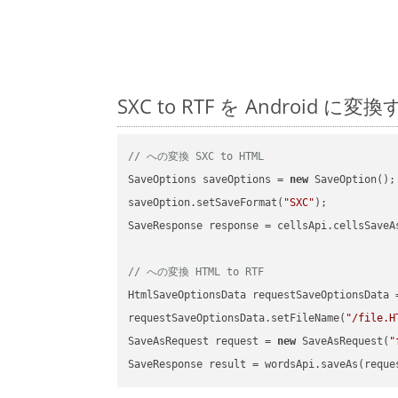
SXC to RTF を Androi
// への変換 SXC to HTML
SaveOptions saveOptions = 
new
 SaveOption();

saveOption.setSaveFormat(
"SXC"
);

SaveResponse response = cellsApi.cellsSaveA
// への変換 HTML to RTF
HtmlSaveOptionsData requestSaveOptionsData 
requestSaveOptionsData.setFileName(
"/file.H
SaveAsRequest request = 
new
 SaveAsRequest(
"