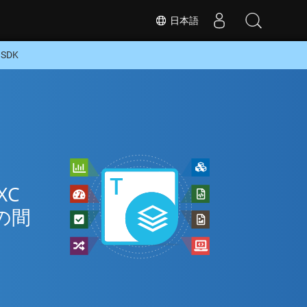
日本語
SDK
XC
の間