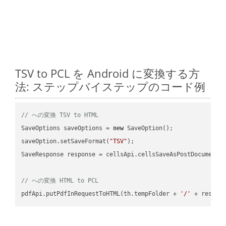
TSV to PCL を Android に変換する方
法: ステップバイステップのコード例
// への変換 TSV to HTML
SaveOptions saveOptions = 
new
 SaveOption();

saveOption.setSaveFormat(
"TSV"
);

SaveResponse response = cellsApi.cellsSaveAsPostDocumentS
// への変換 HTML to PCL
pdfApi.putPdfInRequestToHTML(th.tempFolder + 
'/'
 + resFil