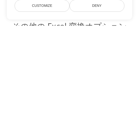
CUSTOMIZE
DENY
その他の Excel 変換オプション
TSV を DOC に変換
DOC:
Microsoft Word Binary Format
TSV を DOT に変換
DOT:
Microsoft Word Template Files
TSV を DOCX に変換
DOCX:
Office 2007+ Word Document
TSV を DOCM に変換
DOCM:
Microsoft Word 2007 Marco File