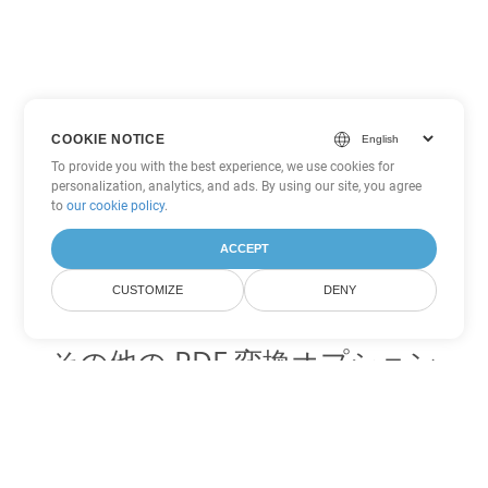
COOKIE NOTICE
To provide you with the best experience, we use cookies for
personalization, analytics, and ads. By using our site, you agree
to
our cookie policy
.
ACCEPT
CUSTOMIZE
DENY
その他の PDF 変換オプション
WEB を DOC に変換
DOC:
Microsoft Word Binary Format