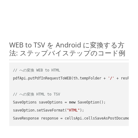
WEB to TSV を Android に変換する方
法: ステップバイステップのコード例
// への変換 WEB to HTML
pdfApi.putPdfInRequestToWEB(th.tempFolder + 
'/'
 + resFile
// への変換 HTML to TSV
SaveOptions saveOptions = 
new
 SaveOption();

saveOption.setSaveFormat(
"HTML"
);

SaveResponse response = cellsApi.cellsSaveAsPostDocumentS