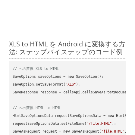
XLS to HTML を Android に変換する方
法: ステップバイステップのコード例
// への変換 XLS to HTML
SaveOptions saveOptions = 
new
 SaveOption();

saveOption.setSaveFormat(
"XLS"
);

SaveResponse response = cellsApi.cellsSaveAsPostDocumentS
// への変換 HTML to HTML
HtmlSaveOptionsData requestSaveOptionsData = 
new
 HtmlSaveO
requestSaveOptionsData.setFileName(
"/file.HTML"
);

SaveAsRequest request = 
new
 SaveAsRequest(
"file.HTML"
,req