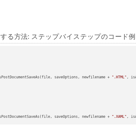
id に変換する方法: ステップバイステップのコード例
sPostDocumentSaveAs(file, saveOptions, newfilename + 
".HTML"
, is
sPostDocumentSaveAs(file, saveOptions, newfilename + 
".XAML"
, is