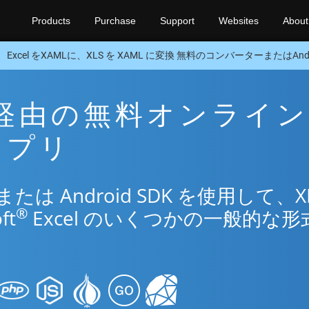
Products
Purchase
Support
Websites
About
Excel をXAMLに、XLS を XAML に変換 無料のコンバーターまたはAndro
ML 経由の無料オンライン
換アプリ
 Android SDK を使用して、X
®
ft
Excel のいくつかの一般的な形