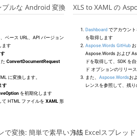
のシンプルな Android 変換
XLS to XAML の A
Dashboard
でアカウントを
ベース URL、API バージョン
を取得します
します
Aspose.Words GitHub
お
ます
Aspose.Words および Asp
した
ConvertDocumentRequest
ドを取得して、SDK を
ド オプションのリリー
HTML に変換します。
また、
Aspose.Words
お
します
レンスを参照して、残り
aveOption
を初期化します
て HTML ファイルを
XAML
形
ラインで変換: 簡単で素早い方法
MS Excelスプ