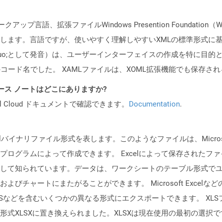
ップ言語、拡張ファイルWindows Presention Foundat
します。言語ですが、使いやすく理解しやすいXMLの標準形式に
el＆rdquo;として発音）は、ユーザーインターフェイスの作成を特に目的
Fのコード名でした。 XAMLファイルは、XOML拡張機能でも保存さ
 API リリース ノートはどこにありますか?
al Cloud ドキュメントで確認できます。
Documentation
.
イナリファイル形式を表します。このようなファイルは、Microsoft Exce
ログラムによって作成できます。 Excelによって保存されたフ
して知られています。データは、ワークシートのテーブル形式で
びチャートにまたがることができます。 Microsoft Exce
XPSなどを含むいくつかの異なる形式にエクスポートできます。 XLSファイル
式XLSXに置き換えられました。XLSXは現在使用の最初の選択で