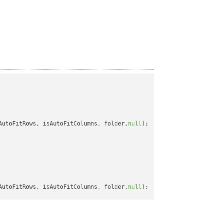
AutoFitRows, isAutoFitColumns, folder,
null
);

AutoFitRows, isAutoFitColumns, folder,
null