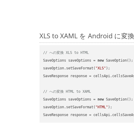
XLS to XAML を Andro
// への変換 XLS to HTML
SaveOptions saveOptions = 
new
 SaveOption();

saveOption.setSaveFormat(
"XLS"
);

SaveResponse response = cellsApi.cellsSaveA
// への変換 HTML to XAML
SaveOptions saveOptions = 
new
 SaveOption();

saveOption.setSaveFormat(
"HTML"
);

SaveResponse response = cellsApi.cellsSaveA