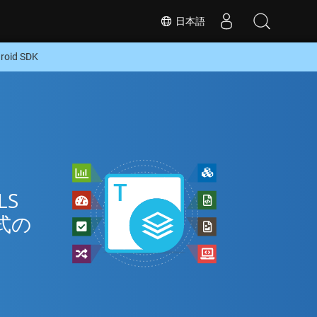
日本語
id SDK
LS
式の