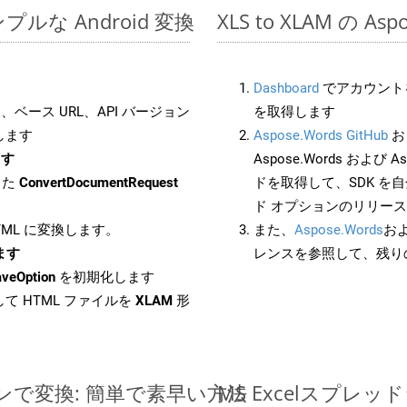
のシンプルな Android 変換
XLS to XLAM の A
Dashboard
でアカウントを
ベース URL、API バージョン
を取得します
します
Aspose.Words GitHub
お
ます
Aspose.Words および Asp
した
ConvertDocumentRequest
ドを取得して、SDK を
ド オプションのリリー
HTML に変換します。
また、
Aspose.Words
お
します
レンスを参照して、残り
aveOption
を初期化します
て HTML ファイルを
XLAM
形
ラインで変換: 簡単で素早い方法
MS Excelスプ