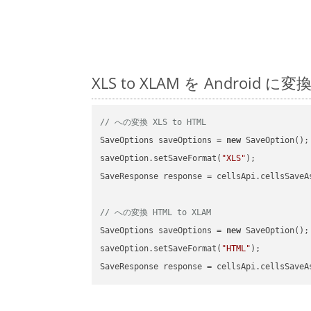
XLS to XLAM を Andro
// への変換 XLS to HTML
SaveOptions saveOptions = 
new
 SaveOption();

saveOption.setSaveFormat(
"XLS"
);

SaveResponse response = cellsApi.cellsSaveA
// への変換 HTML to XLAM
SaveOptions saveOptions = 
new
 SaveOption();

saveOption.setSaveFormat(
"HTML"
);

SaveResponse response = cellsApi.cellsSaveA