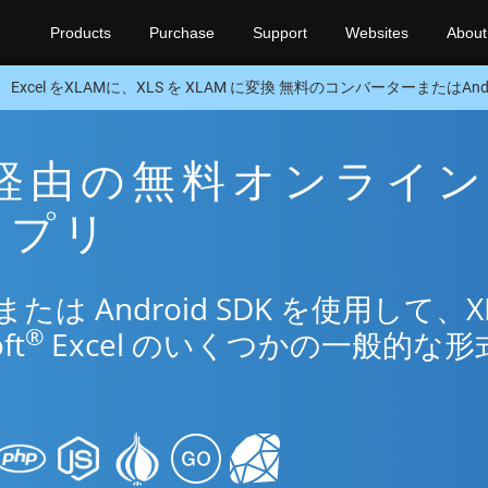
Products
Purchase
Support
Websites
About
Excel をXLAMに、XLS を XLAM に変換 無料のコンバーターまたはAndro
AM 経由の無料オンライン
換アプリ
 Android SDK を使用して、X
®
ft
Excel のいくつかの一般的な形