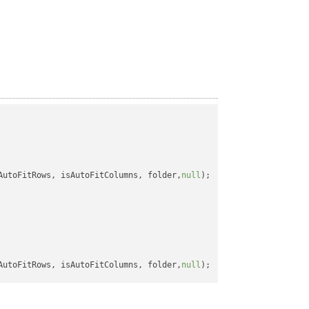
AutoFitRows, isAutoFitColumns, folder,
null
);

AutoFitRows, isAutoFitColumns, folder,
null