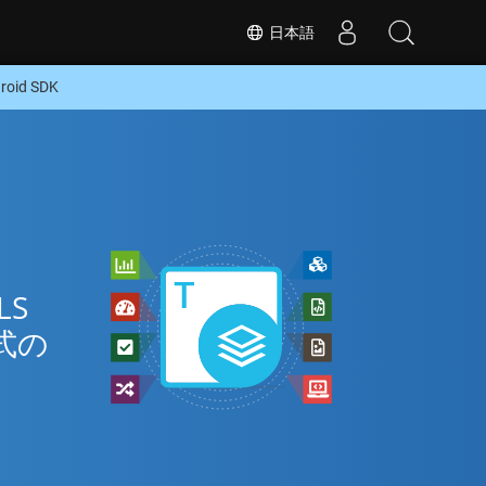
日本語
id SDK
LS
式の