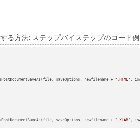
id に変換する方法: ステップバイステップのコード例
sPostDocumentSaveAs(file, saveOptions, newfilename + 
".HTML"
, is
sPostDocumentSaveAs(file, saveOptions, newfilename + 
".XLAM"
, is