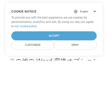
COOKIE NOTICE
To provide you with the best experience, we use cookies for
personalization, analytics, and ads. By using our site, you agree
to
our cookie policy
.
ACCEPT
CUSTOMIZE
DENY
その他の Word 変換オプション
CHM を DOC に変換
DOC:
Microsoft Word Binary Format
CHM を DOT に変換
DOT:
Microsoft Word Template Files