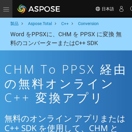
日本語
Toggle navigation
製品
Aspose.Total
C++
Conversion
Word をPPSXに、CHM を PPSX に変換 無
料のコンバーターまたはC++ SDK
CHM To PPSX 経由
の無料オンライン
C++ 変換アプリ
無料のオンライン アプリまたは
C++ SDK を使用して、CHM と