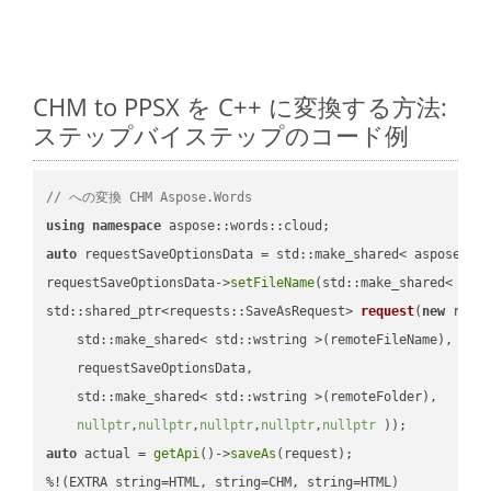
CHM to PPSX を C++ に変換する方法:
ステップバイステップのコード例
// への変換 CHM Aspose.Words
using
namespace
auto
 requestSaveOptionsData = std::make_shared< aspose::wo
requestSaveOptionsData->
setFileName
(std::make_shared< std
std::shared_ptr<requests::SaveAsRequest> 
request
(
new
 reque
    std::make_shared< std::wstring >(remoteFileName),

    requestSaveOptionsData,

    std::make_shared< std::wstring >(remoteFolder),

nullptr
,
nullptr
,
nullptr
,
nullptr
,
nullptr
 ))
auto
 actual = 
getApi
()->
saveAs
(request);
