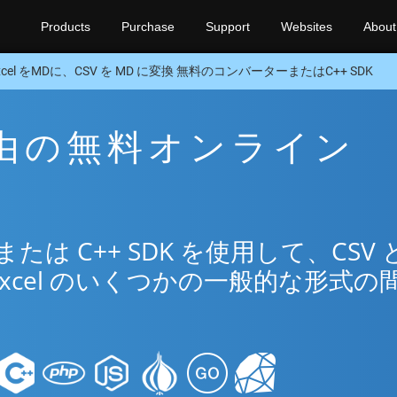
Products
Purchase
Support
Websites
About
xcel をMDに、CSV を MD に変換 無料のコンバーターまたはC++ SDK
 経由の無料オンライン
リ
は C++ SDK を使用して、CSV 
xcel のいくつかの一般的な形式の