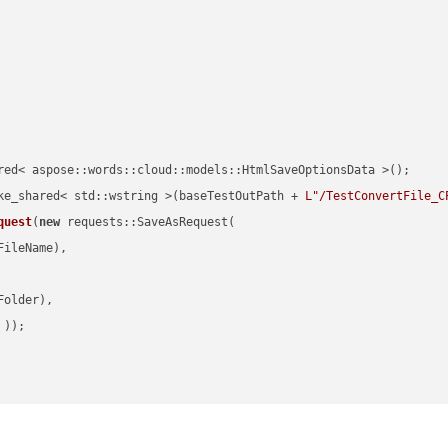
red< aspose::words::cloud::models::HtmlSaveOptionsData >();

ke_shared< std::wstring >(baseTestOutPath + 
L"/TestConvertFile_C
quest
(
new
 requests::SaveAsRequest(

ileName),

older),

 ))