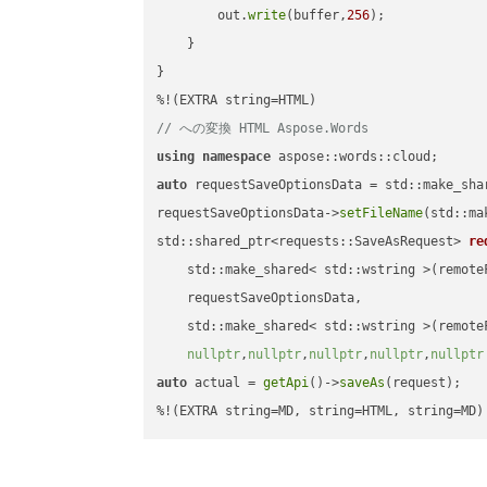
        out.
write
(buffer,
256
);

    }

}

// への変換 HTML Aspose.Words
using
namespace
auto
 requestSaveOptionsData = std::make_sha
requestSaveOptionsData->
setFileName
(std::ma
std::shared_ptr<requests::SaveAsRequest> 
re
    std::make_shared< std::wstring >(remoteF
    requestSaveOptionsData,

    std::make_shared< std::wstring >(remoteF
nullptr
,
nullptr
,
nullptr
,
nullptr
,
nullptr
auto
 actual = 
getApi
()->
saveAs
(request);

%!(EXTRA string=MD, string=HTML, string=MD)