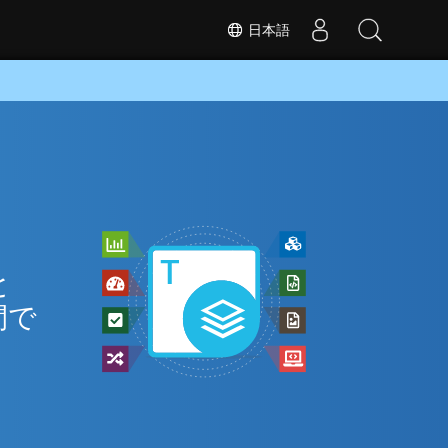
日本語
と
間で