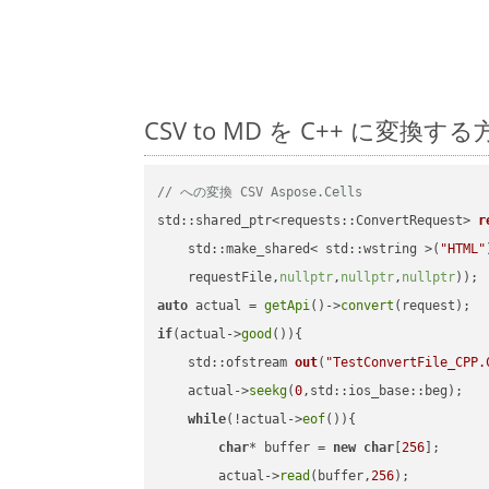
CSV to MD を C++ に変
// への変換 CSV Aspose.Cells
std::shared_ptr<requests::ConvertRequest> 
r
    std::make_shared< std::wstring >(
"HTML"
    requestFile,
nullptr
,
nullptr
,
nullptr
))
auto
 actual = 
getApi
()->
convert
if
(actual->
good
()){

std::ofstream 
out
(
"TestConvertFile_CPP.
    actual->
seekg
(
0
,std::ios_base::beg);

while
(!actual->
eof
()){

char
* buffer = 
new
char
[
256
];

        actual->
read
(buffer,
256
);
