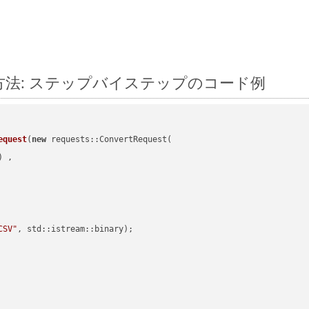
換する方法: ステップバイステップのコード例
equest
(
new
 requests::ConvertRequest(

) ,        

CSV"
, std::istream::binary)
;
