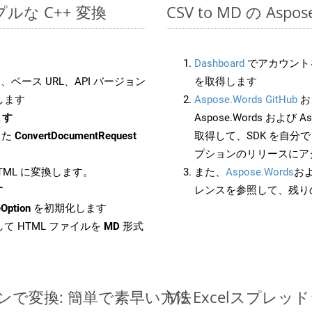
シンプルな C++ 変換
CSV to MD の Asp
Dashboard
でアカウントを
ベース URL、API バージョン
を取得します
します
Aspose.Words GitHub
お
ます
Aspose.Words および As
した
ConvertDocumentRequest
取得して、SDK を自分
プションのリリースにア
HTML に変換します。
また、
Aspose.Words
お
す
レンスを参照して、残り
Option
を初期化します
て HTML ファイルを
MD
形式
ラインで変換: 簡単で素早い方法
MS Excelスプ