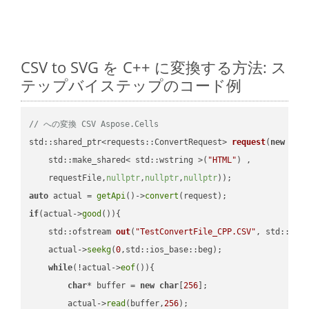
CSV to SVG を C++ に変換する方法: ス
テップバイステップのコード例
// への変換 CSV Aspose.Cells
std::shared_ptr<requests::ConvertRequest> 
request
(
new
 requ
    std::make_shared< std::wstring >(
"HTML"
) ,        

    requestFile,
nullptr
,
nullptr
,
nullptr
))
auto
 actual = 
getApi
()->
convert
if
(actual->
good
()){

std::ofstream 
out
(
"TestConvertFile_CPP.CSV"
, std::ist
    actual->
seekg
(
0
,std::ios_base::beg);

while
(!actual->
eof
()){

char
* buffer = 
new
char
[
256
];

        actual->
read
(buffer,
256
);
