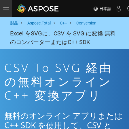
日本語
Toggle navigation
製品
Aspose.Total
C++
Conversion
Excel をSVGに、CSV を SVG に変換 無料
のコンバーターまたはC++ SDK
CSV To SVG 経由
の無料オンライン
C++ 変換アプリ
無料のオンライン アプリまたは
C++ SDK を使用して、CSV と