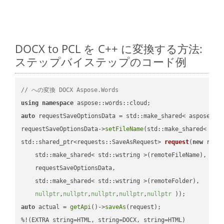
DOCX to PCL を C++ に変換する方法:
ステップバイステップのコード例
// への変換 DOCX Aspose.Words
using
namespace
auto
 requestSaveOptionsData = std::make_shared< aspose::wo
requestSaveOptionsData->
setFileName
(std::make_shared< std
std::shared_ptr<requests::SaveAsRequest> 
request
(
new
 reque
    std::make_shared< std::wstring >(remoteFileName),

    requestSaveOptionsData,

    std::make_shared< std::wstring >(remoteFolder),

nullptr
,
nullptr
,
nullptr
,
nullptr
,
nullptr
 ))
auto
 actual = 
getApi
()->
saveAs
(request);
