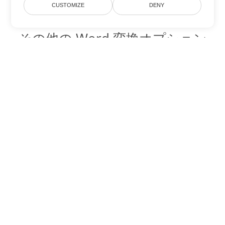
CUSTOMIZE
DENY
その他の Word 変換オプション
DOCX を DOC に変換
DOC:
Microsoft Word Binary Format
DOCX を DOT に変換
DOT:
Microsoft Word Template Files
DOCX を DOCM に変換
DOCM:
Microsoft Word 2007 Marco File
DOCX を DOTX に変換
DOTX:
Microsoft Word Template File
DOCX を DOTM に変換