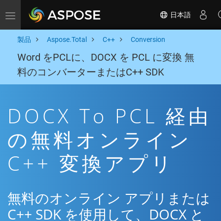
日本語
Toggle navigation
製品
Aspose.Total
C++
Conversion
Word をPCLに、DOCX を PCL に変換 無
料のコンバーターまたはC++ SDK
DOCX To PCL 経由
の無料オンライン
C++ 変換アプリ
無料のオンライン アプリまたは
C++ SDK を使用して、DOCX と